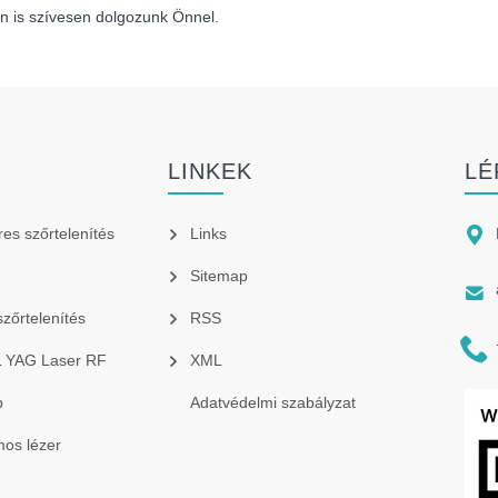
en is szívesen dolgozunk Önnel.
K
LINKEK
LÉ

res szőrtelenítés
Links
Sitemap

szőrtelenítés
RSS

PL YAG Laser RF
XML
p
Adatvédelmi szabályzat
os lézer