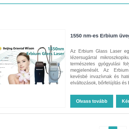
1550 nm-es Erbium üveg 
Az Erbium Glass Laser eg
lézersugárral mikroszkopi
természetes gyógyulási fo
megjelenését. Az Erbium 
kevésbé invazívnak és hat
elváltozások, bőrfelújítás és
Olvass tovább
Ké