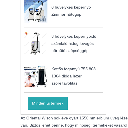
8 hüvelykes képernyő
Zimmer hűtőgép
8 hüvelykes képernyőidő
számláló hideg levegős
bőrhűtő szépséggép
Kettős fogantyú 755 808
1064 dióda lézer
szőreltávolítás
Minden új termék
Az Oriental Wison sok éve gyárt 1550 nm erbium üveg lézer
van. Biztos lehet benne, hogy minőségi termékeket vásárol 