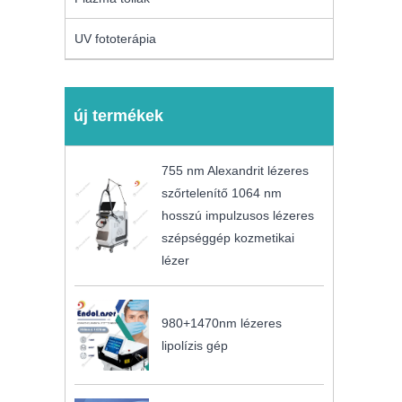
UV fototerápia
új termékek
755 nm Alexandrit lézeres
szőrtelenítő 1064 nm
hosszú impulzusos lézeres
szépséggép kozmetikai
lézer
980+1470nm lézeres
lipolízis gép