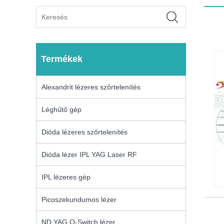
Termékek
Alexandrit lézeres szőrtelenítés
Léghűtő gép
Dióda lézeres szőrtelenítés
Dióda lézer IPL YAG Laser RF
IPL lézeres gép
Picoszekundumos lézer
ND YAG Q-Switch lézer