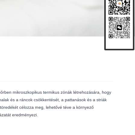
bőrben mikroszkopikus termikus zónák létrehozására, hogy
nalak és a ráncok csökkentését, a pattanások és a striák
r töredékét célozza meg, lehetővé téve a környező
ázatát eredményezi.