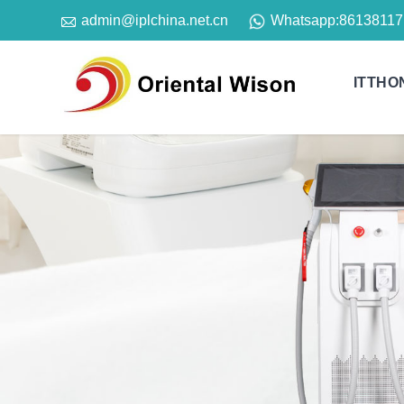

Whatsapp:
86138117
admin@iplchina.net.cn
ITTHO