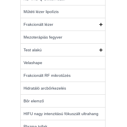
Műtéti lézer lipolízis
Frakcionált lézer
Mezoterápiás fegyver
Test alakú
Velashape
Frakcionált RF mikrotűzés
Hidratáló arcbőrkezelés
Bőr elemző
HIFU nagy intenzitású fókuszált ultrahang
Plazma tollak