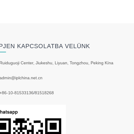
PJEN KAPCSOLATBA VELÜNK
Ruiduguoji Center, Jiukeshu, Liyuan, Tongzhou, Peking Kína
admin@iplchina.net.cn
+86-10-81533136
/
81518268