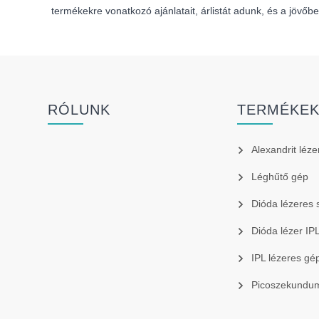
termékekre vonatkozó ajánlatait, árlistát adunk, és a jövőb
RÓLUNK
TERMÉKE
Alexandrit léze
Léghűtő gép
Dióda lézeres 
Dióda lézer I
IPL lézeres gé
Picoszekundum