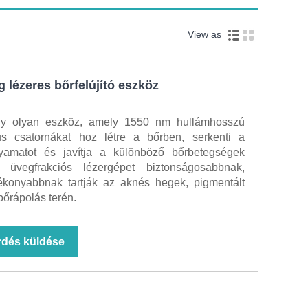
View as
lézeres bőrfelújító eszköz
y olyan eszköz, amely 1550 nm hullámhosszú
kus csatornákat hoz létre a bőrben, serkenti a
lyamatot és javítja a különböző bőrbetegségek
üvegfrakciós lézergépet biztonságosabbnak,
ékonyabbnak tartják az aknés hegek, pigmentált
 bőrápolás terén.
rdés küldése