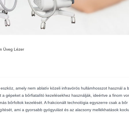
m Üveg Lézer
eszköz, amely nem ablatív közeli infravörös hullámhosszot használ a 
t a gépeket a bőrfiatalító kezelésekhez használják, ideértve a finom vo
más bőrfoltok kezelését. A frakcionált technológia egyszerre csak a bő
ítését, ami a gyorsabb gyógyulást és az alacsony mellékhatások kock