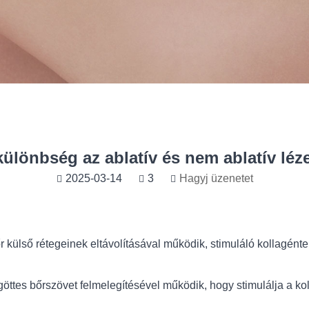
különbség az ablatív és nem ablatív léz
2025-03-14
3
Hagyj üzenetet
őr külső rétegeinek eltávolításával működik, stimuláló kollagént
göttes bőrszövet felmelegítésével működik, hogy stimulálja a kol