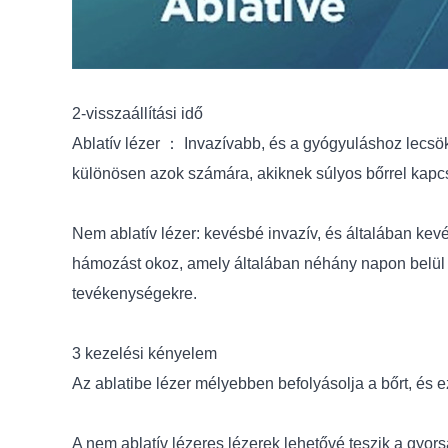
2-visszaállítási idő
Ablatív lézer ： Invazívabb, és a gyógyuláshoz lecs
különösen azok számára, akiknek súlyos bőrrel kap
Nem ablatív lézer: kevésbé invazív, és általában kevé
hámozást okoz, amely általában néhány napon belül 
tevékenységekre.
3 kezelési kényelem
Az ablatibe lézer mélyebben befolyásolja a bőrt, és 
A nem ablatív lézeres lézerek lehetővé teszik a gy