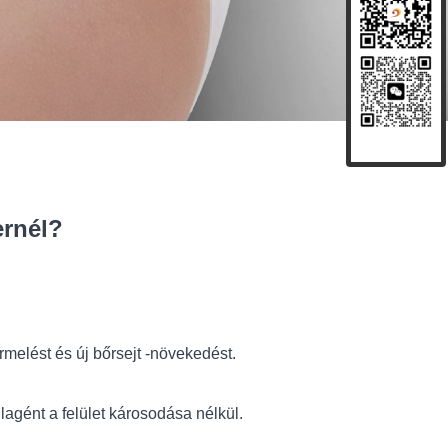
ernél?
ermelést és új bőrsejt -növekedést.
lagént a felület károsodása nélkül.