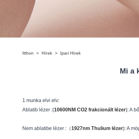
Itthon
>
Hírek
>
Ipari Hírek
Mi a 
1 munka elvi elv:
Ablatib lézer :(
10600NM CO2 frakcionált lézer
): A b
Nem ablatibe lézer :（
1927nm Thulium lézer
): A mö