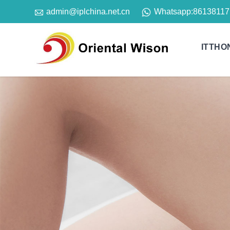

Whatsapp:
86138117
admin@iplchina.net.cn
ITTHO