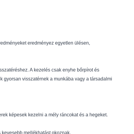
 eredményeket eredményez egyetlen ülésen,
visszatéréshez. A kezelés csak enyhe bőrpírot és
ik gyorsan visszatérnek a munkába vagy a társadalmi
erek képesek kezelni a mély ráncokat és a hegeket.
s kevesebb mellékhatást okoznak.