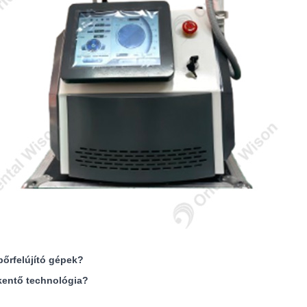
bőrfelújító gépek?
kentő technológia?