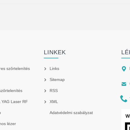
K
LINKEK
LÉ

res szőrtelenítés
Links
Sitemap

szőrtelenítés
RSS

PL YAG Laser RF
XML
p
Adatvédelmi szabályzat
os lézer