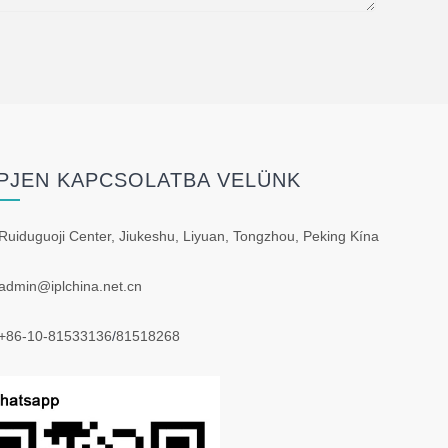
PJEN KAPCSOLATBA VELÜNK
Ruiduguoji Center, Jiukeshu, Liyuan, Tongzhou, Peking Kína
admin@iplchina.net.cn
+86-10-81533136
/
81518268