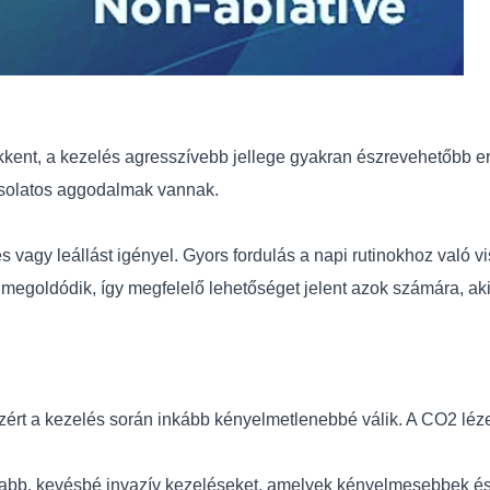
ökkent, a kezelés agresszívebb jellege gyakran észrevehetőbb
csolatos aggodalmak vannak.
s vagy leállást igényel. Gyors fordulás a napi rutinokhoz való 
megoldódik, így megfelelő lehetőséget jelent azok számára, ak
ezért a kezelés során inkább kényelmetlenebbé válik. A CO2 léz
orsabb, kevésbé invazív kezeléseket, amelyek kényelmesebbek é