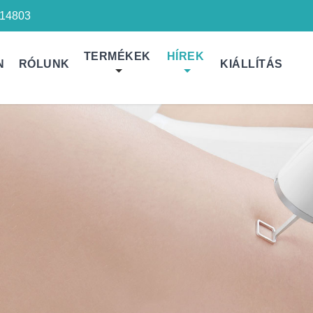
14803
TERMÉKEK
HÍREK
N
RÓLUNK
KIÁLLÍTÁS