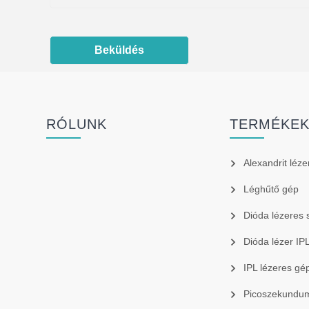
Beküldés
RÓLUNK
TERMÉKE
Alexandrit léze
Léghűtő gép
Dióda lézeres 
Dióda lézer I
IPL lézeres gé
Picoszekundum