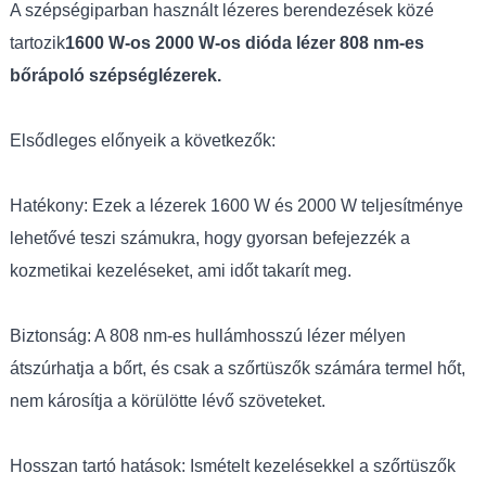
A szépségiparban használt lézeres berendezések közé
tartozik
1600 W-os 2000 W-os dióda lézer 808 nm-es
bőrápoló szépséglézerek.
Elsődleges előnyeik a következők:
Hatékony: Ezek a lézerek 1600 W és 2000 W teljesítménye
lehetővé teszi számukra, hogy gyorsan befejezzék a
kozmetikai kezeléseket, ami időt takarít meg.
Biztonság: A 808 nm-es hullámhosszú lézer mélyen
átszúrhatja a bőrt, és csak a szőrtüszők számára termel hőt,
nem károsítja a körülötte lévő szöveteket.
Hosszan tartó hatások: Ismételt kezelésekkel a szőrtüszők