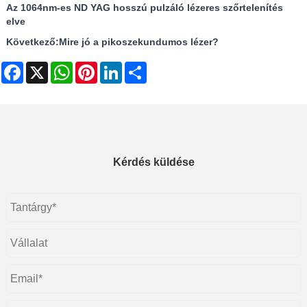
Az 1064nm-es ND YAG hosszú pulzáló lézeres szőrtelenítés
elve
Következő:
Mire jó a pikoszekundumos lézer?
Facebook
X
WhatsApp
Pinterest
LinkedIn
Share
Kérdés küldése