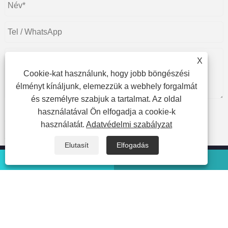
X
Cookie-kat használunk, hogy jobb böngészési
élményt kínáljunk, elemezzük a webhely forgalmát
és személyre szabjuk a tartalmat. Az oldal
használatával Ön elfogadja a cookie-k
használatát.
Adatvédelmi szabályzat
Beküldés
Elutasít
Elfogadás
WhatsApp
Email
Copyright © 2023 Beijing Oriental Wison Technology
Co.,Limited - Lézeres szőrtelenítés, szőrtelenítés, lézeres
szépségápolási gép - Minden jog fenntartva.