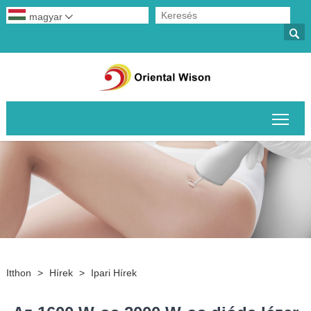
magyar


A fő
Itthon
>
Hírek
>
Ipari Hírek