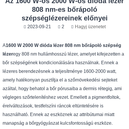
Az 1600 W-os 2000 W-os dióda lézer
808 nm-es bőrápoló
szépséglézereinek előnyei
2023-09-21
2
Hagyj üzenetet
A
1600 W 2000 W dióda lézer 808 nm bőrápoló szépség
lézer
egy 808 nm hullámhosszú lézer, amelyet kifejezetten a
bőr szépségének kondicionálására használnak. Ennek a
lézeres berendezésnek a teljesítménye 1600-2000 watt,
amely hatékonyan pusztítja el a szőrnövekedési sejteket
azáltal, hogy behatol a bőr pórusaiba a dermis rétegig, ami
végleges szőrtelenítéshez vezet. Emellett a pigmentfoltok,
érelváltozások, testfelszíni ráncok eltüntetésére is
használható. Ennek az eszköznek az attribútumai miatt
manapság a bőrgyógyászat kulcsfontosságú eszköze.