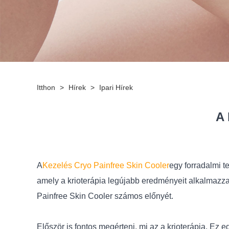
Itthon
>
Hírek
>
Ipari Hírek
A 
A
Kezelés Cryo Painfree Skin Cooler
egy forradalmi t
amely a krioterápia legújabb eredményeit alkalmazz
Painfree Skin Cooler számos előnyét.
Először is fontos megérteni, mi az a krioterápia. Ez e