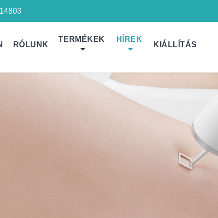
14803
TERMÉKEK
HÍREK
N
RÓLUNK
KIÁLLÍTÁS