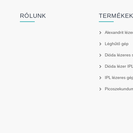
RÓLUNK
TERMÉKE
Alexandrit léze
Léghűtő gép
Dióda lézeres 
Dióda lézer I
IPL lézeres gé
Picoszekundum