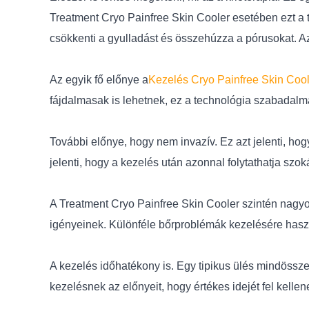
Treatment Cryo Painfree Skin Cooler esetében ezt a t
csökkenti a gyulladást és összehúzza a pórusokat. A
Az egyik fő előnye a
Kezelés Cryo Painfree Skin Cool
fájdalmasak is lehetnek, ez a technológia szabadalm
További előnye, hogy nem invazív. Ez azt jelenti, ho
jelenti, hogy a kezelés után azonnal folytathatja szo
A Treatment Cryo Painfree Skin Cooler szintén nagyo
igényeinek. Különféle bőrproblémák kezelésére haszn
A kezelés időhatékony is. Egy tipikus ülés mindössze
kezelésnek az előnyeit, hogy értékes idejét fel kellen