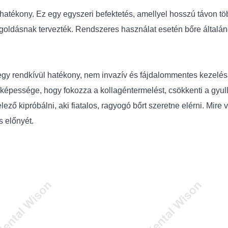
atékony. Ez egy egyszeri befektetés, amellyel hosszú távon töb
oldásnak tervezték. Rendszeres használat esetén bőre általá
egy rendkívül hatékony, nem invazív és fájdalommentes kezelés
pessége, hogy fokozza a kollagéntermelést, csökkenti a gyulla
ező kipróbálni, aki fiatalos, ragyogó bőrt szeretne elérni. Mir
 előnyét.