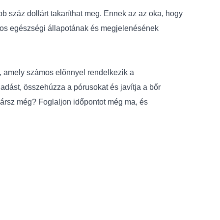
b száz dollárt takaríthat meg. Ennek az az oka, hogy
nos egészségi állapotának és megjelenésének
, amely számos előnnyel rendelkezik a
dást, összehúzza a pórusokat és javítja a bőr
e vársz még? Foglaljon időpontot még ma, és