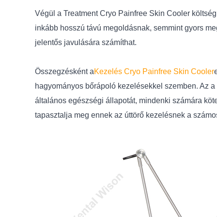
Végül a Treatment Cryo Painfree Skin Cooler költségh
inkább hosszú távú megoldásnak, semmint gyors meg
jelentős javulására számíthat.
Összegzésként a
Kezelés Cryo Painfree Skin Cooler
hagyományos bőrápoló kezelésekkel szemben. Az a ké
általános egészségi állapotát, mindenki számára kötel
tapasztalja meg ennek az úttörő kezelésnek a számos