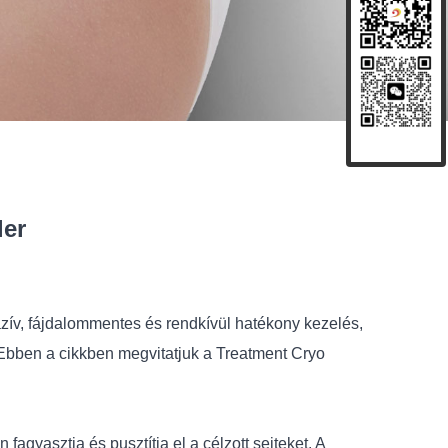
ler
azív, fájdalommentes és rendkívül hatékony kezelés,
Ebben a cikkben megvitatjuk a Treatment Cryo
agyasztja és pusztítja el a célzott sejteket. A