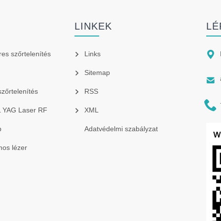
K
LINKEK
LÉ

res szőrtelenítés
Links
Sitemap

szőrtelenítés
RSS

PL YAG Laser RF
XML
p
Adatvédelmi szabályzat
os lézer