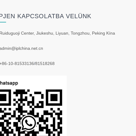
PJEN KAPCSOLATBA VELÜNK
Ruiduguoji Center, Jiukeshu, Liyuan, Tongzhou, Peking Kína
admin@iplchina.net.cn
+86-10-81533136
/
81518268