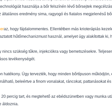
echnológiát használja a bőr felszínén lévő bőrsejtek megcélzás
z általános eredmény sima, ragyogó és fiatalos megjelenésű bőr
er
az, hogy fájdalommentes. Ellentétben más krioterápiás keze
aztatott hűtőmechanizmust használ, amelyet úgy alakítottak ki,
gy nincs szükség tűkre, injekciókra vagy bemetszésekre. Teljese
kásos tevékenységét.
n hatékony. Úgy tervezték, hogy minden bőrtípuson működjön, é
álható, beleértve a finom vonalakat, ráncokat, pattanásokat és
 20 percig tart, és megtehető az ebédszünetben vagy munka után
e áldoznia.