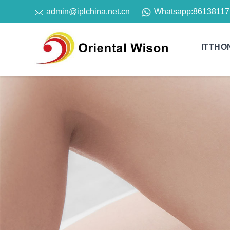

Whatsapp:
86138117
admin@iplchina.net.cn
ITTHO