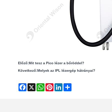
Előző:
Mit tesz a Pico lézer a bőröddel?
Következő:
Melyek az IPL lézergép hátrányai?
Facebook
X
WhatsApp
Pinterest
LinkedIn
Share