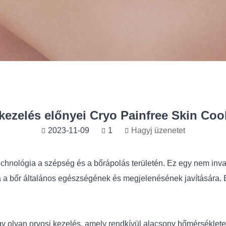
kezelés előnyei Cryo Painfree Skin Coo
2023-11-09
1
Hagyj üzenetet
echnológia a szépség és a bőrápolás területén. Ez egy nem inv
a a bőr általános egészségének és megjelenésének javítására. 
gy olyan orvosi kezelés, amely rendkívül alacsony hőmérsékleten f