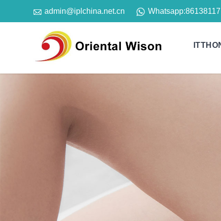

Whatsapp:
86138117
admin@iplchina.net.cn
ITTHO