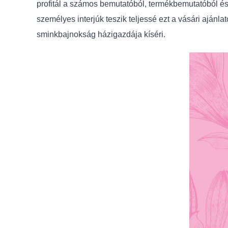
profitál a számos bemutatóból, termékbemutatóból és 
személyes interjúk teszik teljessé ezt a vásári ajánl
sminkbajnokság házigazdája kíséri.