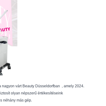
t a nagyon várt Beauty Düsseldorfban , amely 2024.
iztosít olyan népszerű értékesítéseink
r és néhány más gép.