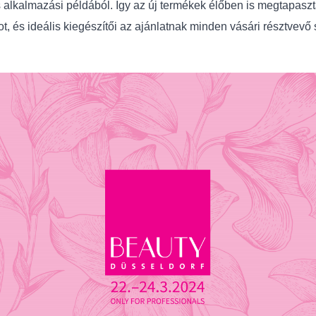
alkalmazási példából. Így az új termékek élőben is megtapaszta
atot, és ideális kiegészítői az ajánlatnak minden vásári résztve