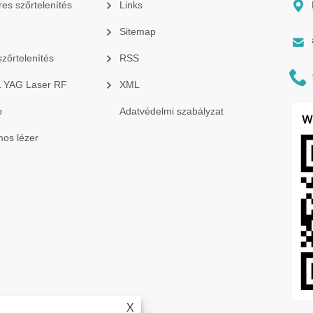

res szőrtelenítés
Links
Sitemap

szőrtelenítés
RSS

PL YAG Laser RF
XML
p
Adatvédelmi szabályzat
os lézer
X