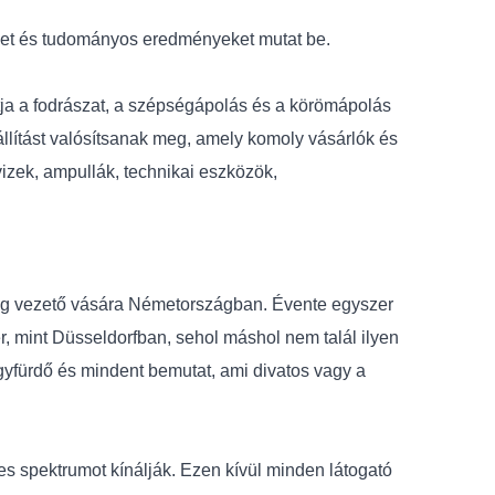
et és tudományos eredményeket mutat be.
ntja a fodrászat, a szépségápolás és a körömápolás
iállítást valósítsanak meg, amely komoly vásárlók és
vizek, ampullák, technikai eszközök,
arág vezető vására Németországban. Évente egyszer
, mint Düsseldorfban, sehol máshol nem talál ilyen
yógyfürdő és mindent bemutat, ami divatos vagy a
jes spektrumot kínálják. Ezen kívül minden látogató