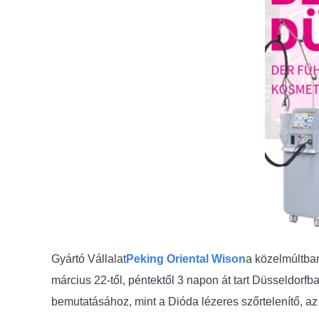
Gyártó Vállalat
Peking Oriental Wison
a közelmúltban
március 22-től, péntektől 3 napon át tart Düsseldorfb
bemutatásához, mint a Dióda lézeres szőrtelenítő, az