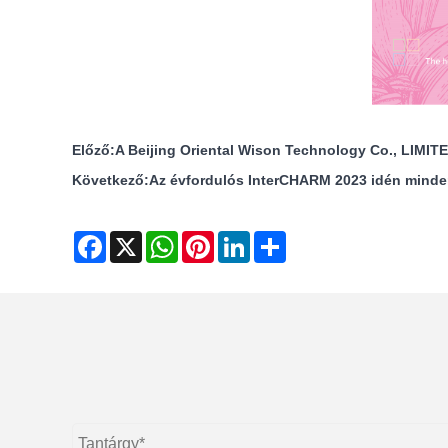
Előző:
A Beijing Oriental Wison Technology Co., LIMIT
Következő:
Az évfordulós InterCHARM 2023 idén minden
Facebook
X
WhatsApp
Pinterest
LinkedIn
Share