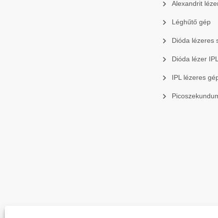
Alexandrit léze
Léghűtő gép
Dióda lézeres 
Dióda lézer I
IPL lézeres gé
Picoszekundum