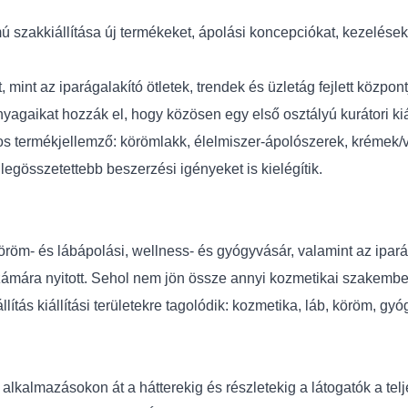
akkiállítása új termékeket, ápolási koncepciókat, kezelések
 mint az iparágalakító ötletek, trendek és üzletág fejlett közpo
anyagaikat hozzák el, hogy közösen egy első osztályú kurátori k
ámos termékjellemző: körömlakk, élelmiszer-ápolószerek, krémek/
gösszetettebb beszerzési igényeket is kielégítik.
köröm- és lábápolási, wellness- és gyógyvásár, valamint az ip
ámára nyitott. Sehol nem jön össze annyi kozmetikai szakember
llítás kiállítási területekre tagolódik: kozmetika, láb, köröm, g
alkalmazásokon át a hátterekig és részletekig a látogatók a tel