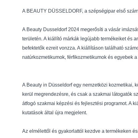
A BEAUTY DÜSSELDORF, a szépségipar első számú sz
A Beauty Dusseldorf 2024 megerősíti a vásár imázsát,
területén. A kiállító márkák legújabb termékeiket és 
befektetők ezreit vonzza. A kiállításon található sz
natúrkozmetikumok, férfikozmetikumok és egyebek a le
A Beauty in Düsseldorf egy nemzetközi kozmetikai, 
kerül megrendezésre, és csak a szakmai látogatók sz
átfogó szakmai képzési és fejlesztési programot. A kiá
kutatások által újra megjelent.
Az elmélettől és gyakorlattól kezdve a termékeken és 