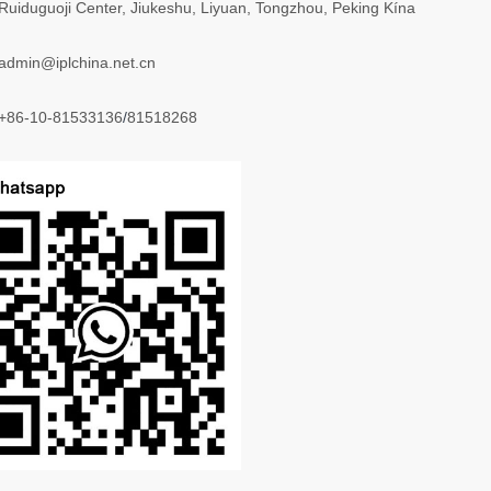
Ruiduguoji Center, Jiukeshu, Liyuan, Tongzhou, Peking Kína
admin@iplchina.net.cn
+86-10-81533136
/
81518268