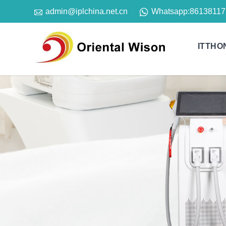

Whatsapp:
86138117
admin@iplchina.net.cn
ITTHO