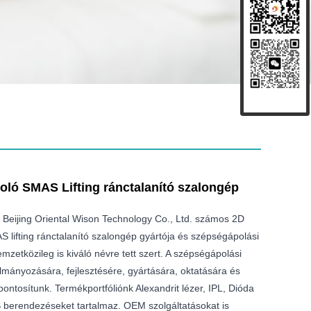
oló SMAS Lifting ránctalanító szalongép
 Beijing Oriental Wison Technology Co., Ltd. számos 2D
 lifting ránctalanító szalongép gyártója és szépségápolási
zetközileg is kiváló névre tett szert. A szépségápolási
mányozására, fejlesztésére, gyártására, oktatására és
ontosítunk. Termékportfóliónk Alexandrit lézer, IPL, Dióda
 berendezéseket tartalmaz. OEM szolgáltatásokat is