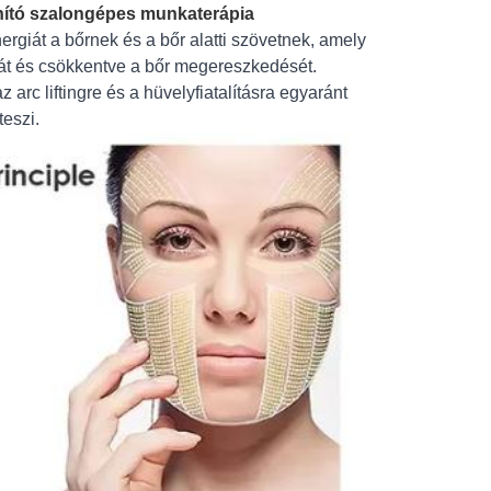
anító szalongépes munkaterápia
ergiát a bőrnek és a bőr alatti szövetnek, amely
túrát és csökkentve a bőr megereszkedését.
arc liftingre és a hüvelyfiatalításra egyaránt
eszi.