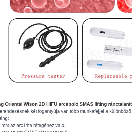
ng Oriental Wison 2D HIFU arcápoló SMAS lifting ránctalaní
berendezésnek két fogantyúja van több munkafejjel a különböz
fting:
,0 mm az arc irha rétegéhez való.