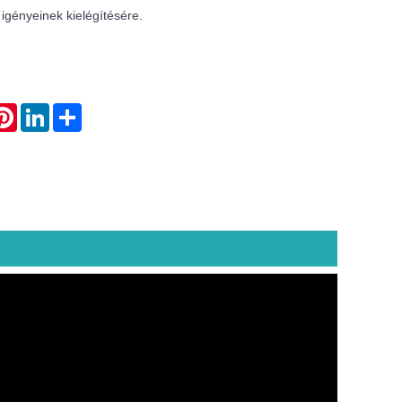
 igényeinek kielégítésére.
atsApp
Pinterest
LinkedIn
Share