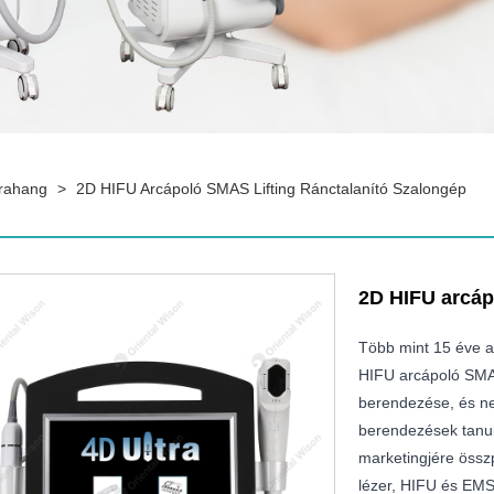
trahang
>
2D HIFU Arcápoló SMAS Lifting Ránctalanító Szalongép
2D HIFU arcáp
Több mint 15 éve a
HIFU arcápoló SMAS
berendezése, és nem
berendezések tanul
marketingjére összp
lézer, HIFU és EMS