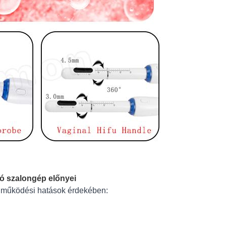
tó szalongép előnyei
ő működési hatások érdekében: