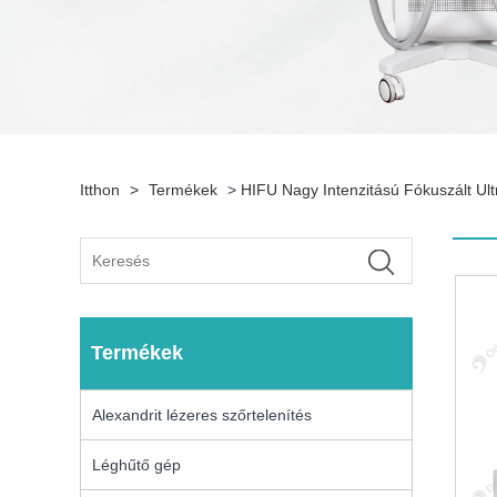
Itthon
>
Termékek
>
HIFU Nagy Intenzitású Fókuszált Ul
Termékek
Alexandrit lézeres szőrtelenítés
Léghűtő gép