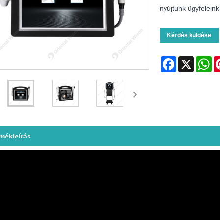
nyújtunk ügyfeleink
Kérdés küldése
Facebook
X
Wh
rmékleírás