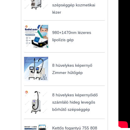
szépséggép kozmetikai
lézer
980+1470nm lézeres
lipolízis gép
8 hüvelykes képernyő
Zimmer hűtőgép
8 hüvelykes képernyőidő
számláló hideg levegős
bőrhűtő szépséggép
Kettős fogantyú 755 808