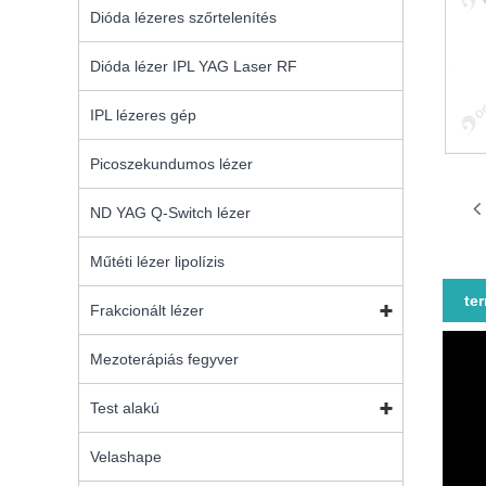
Dióda lézeres szőrtelenítés
Dióda lézer IPL YAG Laser RF
IPL lézeres gép
Picoszekundumos lézer
ND YAG Q-Switch lézer
Műtéti lézer lipolízis
te
Frakcionált lézer
Mezoterápiás fegyver
Test alakú
Velashape