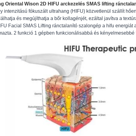
ng Oriental Wison 2D HIFU arckezelés SMAS lifting ránctal
y intenzitású fókuszált ultrahang (HIFU) közvetlenül szállít hően
lálhatja és megújíthatja a bőr kollagénjét, ezáltal javítva a tex
FU Facial SMAS Lifting ránctalanító szalongép a hifu energiát az 
mazta. 2 funkció 1 gépben funkcionálisabbá és kényelmesebbé t