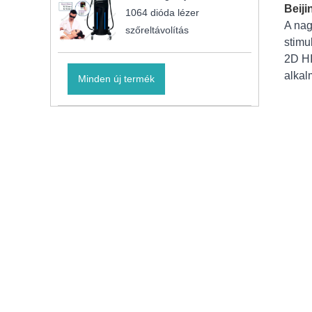
Beiji
1064 dióda lézer
A nag
szőreltávolítás
stimu
2D HI
alkal
Minden új termék