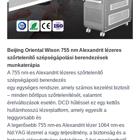
Beijing Oriental Wison 755 nm Alexandrit lézeres
szőrtelenítő szépségápolási berendezések
munkaterápia
A 755 nm-es Alexandrit lézeres szőrtelenítő
szépségápoló berendezés
egy egységes rendszer, amely számos kezelést biztosít
– minden bőrtípus szőrtelenítését, valamint
érelváltozások esetén. DCD hűtéssel ez egy kettős
hullámhosszú lézerplatform, amely egyesíti a
leggyorsabb és
A legerősebb 755 nm-es Alexandrit lézer 1064 nm-es
Nd:YAG lézerrel a nagy teljesítmény, a biztonság és a