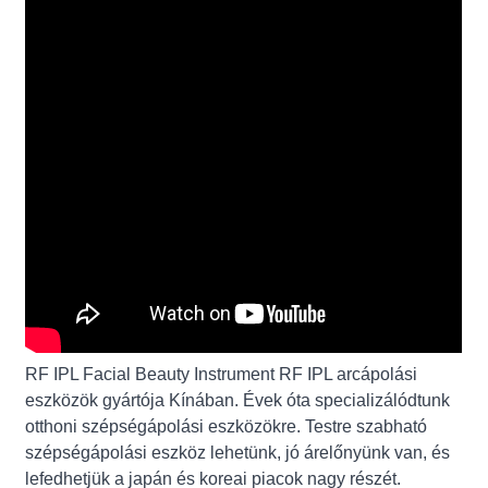
RF IPL Facial Beauty Instrument RF IPL arcápolási
eszközök gyártója Kínában. Évek óta specializálódtunk
otthoni szépségápolási eszközökre. Testre szabható
szépségápolási eszköz lehetünk, jó árelőnyünk van, és
lefedhetjük a japán és koreai piacok nagy részét.