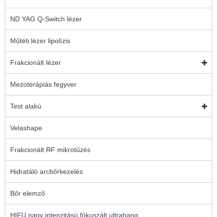
ND YAG Q-Switch lézer
Műtéti lézer lipolízis
Frakcionált lézer
Mezoterápiás fegyver
Test alakú
Velashape
Frakcionált RF mikrotűzés
Hidratáló arcbőrkezelés
Bőr elemző
HIFU nagy intenzitású fókuszált ultrahang