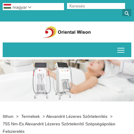
magyar


A fő
Itthon
>
Termékek
>
Alexandrit Lézeres Szőrtelenítés
>
755 Nm-Es Alexandrit Lézeres Szőrtelenítő Szépségápolási
Felszerelés