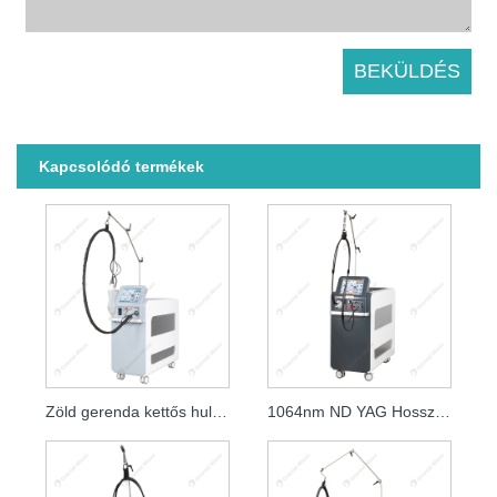
Kapcsolódó termékek
Zöld gerenda kettős hullámhosszú fájdalommentes alexandrit lézer szőreltávolítás
1064nm ND YAG Hosszú pulzáló lézeres szőrtelenítés