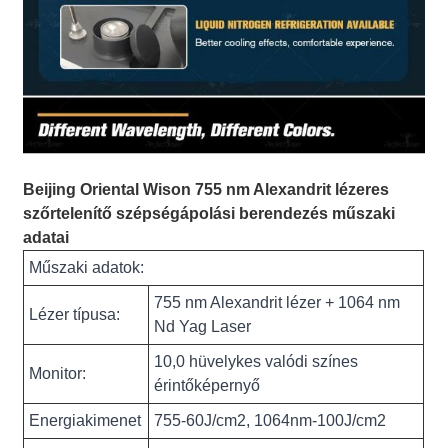
Beijing Oriental Wison 755 nm Alexandrit lézeres
szőrtelenítő szépségápolási berendezés műszaki
adatai
Műszaki adatok:
755 nm Alexandrit lézer + 1064 nm
Lézer típusa:
Nd Yag Laser
10,0 hüvelykes valódi színes
Monitor:
érintőképernyő
Energiakimenet
755-60J/cm2, 1064nm-100J/cm2