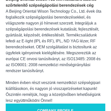
szőrtelenítő szépségápolási berendezések cég
A Beijing Oriental Wison Technology Co., Ltd. évek óta
foglalkozik szépségápolási berendezésekkel, és
világszerte nagyon jó hírnevet szerzett. Integráljuk a
szépségápolási berendezések kutatását, fejlesztését,
gyártását, képzését, értékesítését. Termékcsaládunk
lefedi az E-light (IPL és RF), IPL, ND YAG lézer, RF
berendezéseket. OEM szolgáltatást is biztosítunk az
ügyfelek igényeinek kielégítésére. Megszereztük az
európai CE orvosi tanúsítványt, az ISO13485: 2008 és
az ISO9001: 2008 nemzetközi minőségirányítási
rendszer tanúsítványt.
Minden évben részt veszünk nemzetközi szépségipari
kiállításokon, és nagyon jó visszajelzéseket kapunk!
Őszintén reméljük, hogy a közeljövőben lehetőségünk
lesz együttműködni Önnel!