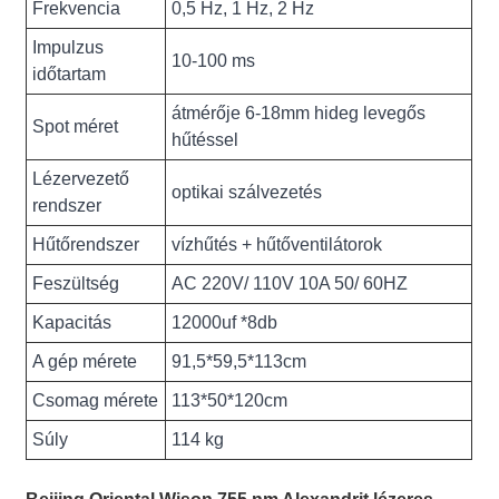
Frekvencia
0,5 Hz, 1 Hz, 2 Hz
Impulzus
10-100 ms
időtartam
átmérője 6-18mm hideg levegős
Spot méret
hűtéssel
Lézervezető
optikai szálvezetés
rendszer
Hűtőrendszer
vízhűtés + hűtőventilátorok
Feszültség
AC 220V/ 110V 10A 50/ 60HZ
Kapacitás
12000uf *8db
A gép mérete
91,5*59,5*113cm
Csomag mérete
113*50*120cm
Súly
114 kg