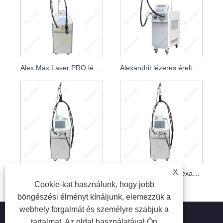
Alex Max Laser PRO léghűtéses szépségszalon és klinika
Alexandrit lézeres éreltávolítás gázhűtő rendszerrel
X
ND YAG nagy teljesítményű gyengéd lézeres szőrtelenítő tartós berendezés
755 nm 1064 nm Alexandrit lézeres szőrtelenítő tartós berendezés
Cookie-kat használunk, hogy jobb
böngészési élményt kínáljunk, elemezzük a
webhely forgalmát és személyre szabjuk a
tartalmat. Az oldal használatával Ön