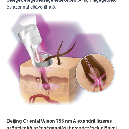
betegek elégedettsége érdekében. A haj megégethető
és azonnal eltávolítható.
Beijing Oriental Wison 755 nm Alexandrit lézeres
szőrtelenítő szépségápolási berendezések előnyei