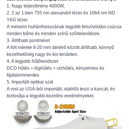
1. Nagy teljesítmény 4000W.
2. 2 az 1-ben 755 nm alexandrit lézer és 1064 nm ND
YAG lézer.
A melanin hullámhosszának legjobb felszívódási csúcsa
minden bőrre és minden színű szőrtelenítésre.
3. Állítható pontméret
A folt mérete 6-20 mm átmérő között állítható, könnyű
kezelhetőség nagy és kis területen.
4. A legjobb hűtőrendszer
DCD hűtés + léghűtés + vízhűtés, kényelmes és
fájdalommentes
5. Importált optikai szál
A rost az USA-ból importált, stabillá teszi a kancát, és
biztosítja a legjobb kezelési eredményeket.