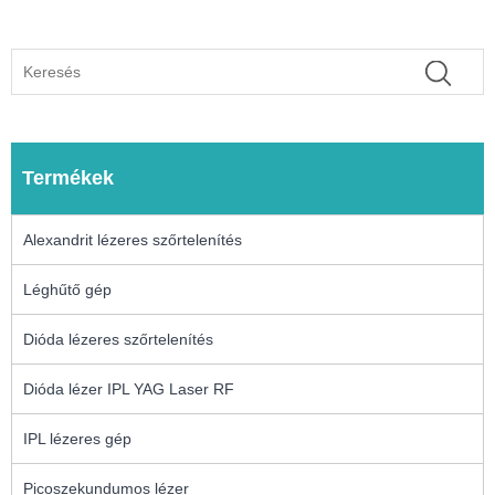
Termékek
Alexandrit lézeres szőrtelenítés
Léghűtő gép
Dióda lézeres szőrtelenítés
Dióda lézer IPL YAG Laser RF
IPL lézeres gép
Picoszekundumos lézer