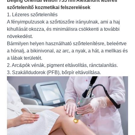
Beijing Oriental Wison 755 nm Alexandrit lézeres
szőrtelenítő kozmetikai felszerelések
1. Lézeres szőrtelenítés
A fényimpulzusok a szőrtüszőre irányulnak, ami a haj
kihullását okozza, és minimálisra csökkenti a további
növekedést.
Bármilyen helyen használható szőrtelenítésre, beleértve
a hónalj, a bikinivonal, az arc, a nyak, a hát, a mellkas és
a lábak területét.
2. Arc&pók vénák, pigment eltávolítás, ránctalanítás.
3. Szakálldudorok (PFB), bőrpír eltávolítása.