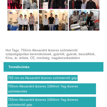
Hot Tags: 755nm Alexandrit lézeres szőrtelenítő
szépségápolási berendezések, gyártók, gyárak, beszállítók,
Kína, ár, árlista, CE, minőség, nagykereskedelem
Termékcímke
755 nm-es Alexandrit lézeres szőrtelenítő gép
755nm Alexandrit lézeres 1064nm Yag lézeres
szőrtelenítés
755nm Alexandrit lézeres 1064nm Yag lézeres
szőrtelenítő gép