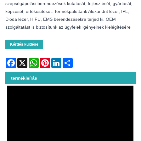
szépségápolási berendezések kutatását, fejlesztését, gyártását,
képzését, értékesítését. Termékpalettánk Alexandrit lézer, IPL,
Dióda lézer, HIFU, EMS berendezésekre terjed ki. OEM
szolgáltatást is biztosítunk az ügyfelek igényeinek kielégítésére
Kérdés küldése
Facebook
X
WhatsApp
Pinterest
LinkedIn
Share
termékleírás