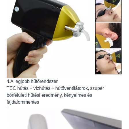
4.A legjobb hűtőrendszer
TEC hűtés + vízhűtés + hűtőventilátorok, szuper
bőrfelületi hűtési eredmény, kényelmes és
fájdalommentes