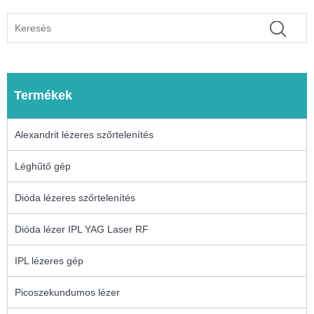
Termékek
Alexandrit lézeres szőrtelenítés
Léghűtő gép
Dióda lézeres szőrtelenítés
Dióda lézer IPL YAG Laser RF
IPL lézeres gép
Picoszekundumos lézer