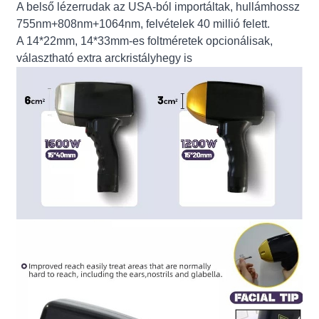
A belső lézerrudak az USA-ból importáltak, hullámhossz
755nm+808nm+1064nm, felvételek 40 millió felett.
A 14*22mm, 14*33mm-es foltméretek opcionálisak,
választható extra arckristályhegy is