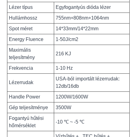
Lézer típus
Egyfogantyús dióda lézer
Hullámhossz
755nm+808nm+1064nm
Spot méret
14*33mm/14*22mm
Energy Fluence
1-50J/cm2
Maximális
216 KJ
teljesítmény
Frekvencia
1-10 Hz
USA-ból importált lézerrudak:
Lézerrudak
12db/16db
Handle Power
1200W/1600W
Gép teljesítménye
3500W
Fogantyú hűtési
-10 ℃ ~ -5 ℃
hőmérséklet
Vízhűtés + _TEC hűtés +