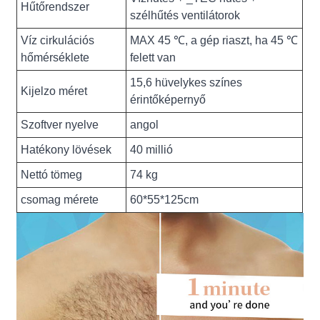
Hűtőrendszer
szélhűtés ventilátorok
Víz cirkulációs
MAX 45 ℃, a gép riaszt, ha 45 ℃
hőmérséklete
felett van
15,6 hüvelykes színes
Kijelzo méret
érintőképernyő
Szoftver nyelve
angol
Hatékony lövések
40 millió
Nettó tömeg
74 kg
csomag mérete
60*55*125cm