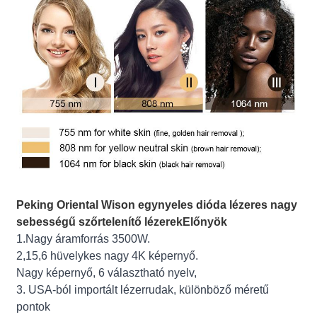
Peking Oriental Wison egynyeles dióda lézeres nagy
sebességű szőrtelenítő lézerek
Előnyök
1.Nagy áramforrás 3500W.
2,15,6 hüvelykes nagy 4K képernyő.
Nagy képernyő, 6 választható nyelv,
3. USA-ból importált lézerrudak, különböző méretű
pontok