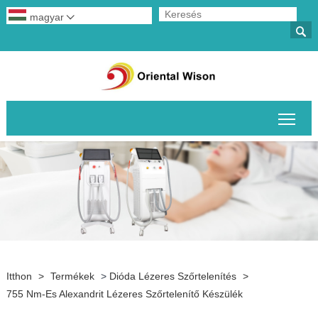
magyar


A fő
Itthon
>
Termékek
>
Dióda Lézeres Szőrtelenítés
>
755 Nm-Es Alexandrit Lézeres Szőrtelenítő Készülék