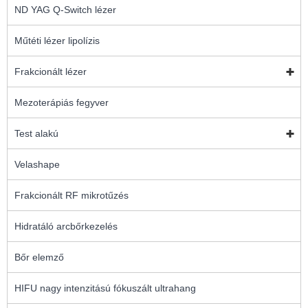
ND YAG Q-Switch lézer
Műtéti lézer lipolízis
Frakcionált lézer
Mezoterápiás fegyver
Test alakú
Velashape
Frakcionált RF mikrotűzés
Hidratáló arcbőrkezelés
Bőr elemző
HIFU nagy intenzitású fókuszált ultrahang