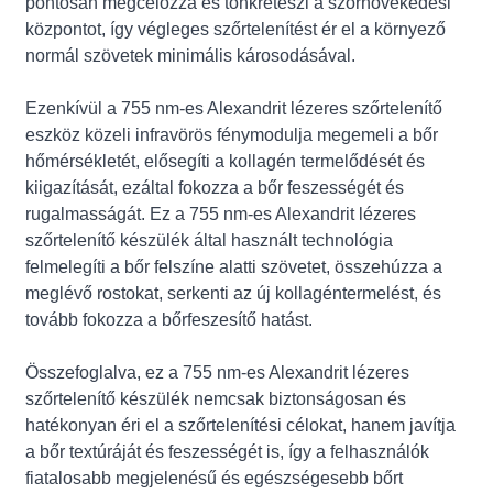
pontosan megcélozza és tönkreteszi a szőrnövekedési
központot, így végleges szőrtelenítést ér el a környező
normál szövetek minimális károsodásával.
Ezenkívül a 755 nm-es Alexandrit lézeres szőrtelenítő
eszköz közeli infravörös fénymodulja megemeli a bőr
hőmérsékletét, elősegíti a kollagén termelődését és
kiigazítását, ezáltal fokozza a bőr feszességét és
rugalmasságát. Ez a 755 nm-es Alexandrit lézeres
szőrtelenítő készülék által használt technológia
felmelegíti a bőr felszíne alatti szövetet, összehúzza a
meglévő rostokat, serkenti az új kollagéntermelést, és
tovább fokozza a bőrfeszesítő hatást.
Összefoglalva, ez a 755 nm-es Alexandrit lézeres
szőrtelenítő készülék nemcsak biztonságosan és
hatékonyan éri el a szőrtelenítési célokat, hanem javítja
a bőr textúráját és feszességét is, így a felhasználók
fiatalosabb megjelenésű és egészségesebb bőrt