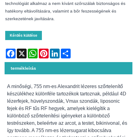
technológiát alkalmaz a nem kívánt szőrszálak biztonságos és
hatékony eltávolítására, valamint a bőr feszességének és
szerkezetének javítására.
Kérdés küldése
Facebook
X
WhatsApp
Pinterest
LinkedIn
Share
termékleírás
A minőségi, 755 nm-es Alexandrit lézeres szőrtelenítő
készülékhez különféle tartozékok tartoznak, például 4D
lézerfejek, hüvelyszondák, Vmax szondák, liposonic
fejek és RF tűs RF hegyek, amelyek kielégítik a
különböző szőrtelenítési igényeket a különböző
testrészeken, beleértve az arcot, a testet, bikinivonal, és
így tovább. A 755 nm-es lézersugarat kibocsátva