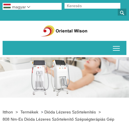
magyar


A fő
Itthon
>
Termékek
>
Dióda Lézeres Szőrtelenítés
>
808 Nm-Es Dióda Lézeres Szőrtelenítő Szépségterápiás Gép