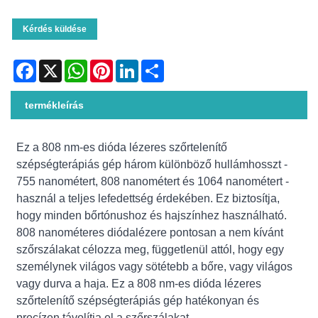
Kérdés küldése
Facebook
X
WhatsApp
Pinterest
LinkedIn
Share
termékleírás
Ez a 808 nm-es dióda lézeres szőrtelenítő
szépségterápiás gép három különböző hullámhosszt -
755 nanométert, 808 nanométert és 1064 nanométert -
használ a teljes lefedettség érdekében. Ez biztosítja,
hogy minden bőrtónushoz és hajszínhez használható.
808 nanométeres diódalézere pontosan a nem kívánt
szőrszálakat célozza meg, függetlenül attól, hogy egy
személynek világos vagy sötétebb a bőre, vagy világos
vagy durva a haja. Ez a 808 nm-es dióda lézeres
szőrtelenítő szépségterápiás gép hatékonyan és
precízen távolítja el a szőrszálakat.