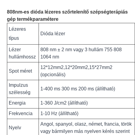
808nm-es dióda lézeres szőrtelenítő szépségterápiás
gép termékparamétere
Lézeres
Dióda lézer
típus
Lézer
808 nm ± 2 nm vagy 3 hullám 755 808
hullámhossz
1064 nm
12*12mm2,12*20mm2,15*27mm2
Spot méret
(opcionális)
Impulzus
1-400 ms 300 ms 200 ms (állítható)
szélesség
Energia
1-360 J/cm2 (állítható)
Frekvencia
1-10 Hz (állítható)
Angol, spanyol, olasz, német, francia, török ​​
Nyelv
vagy bármilyen más nyelven kérés szerint