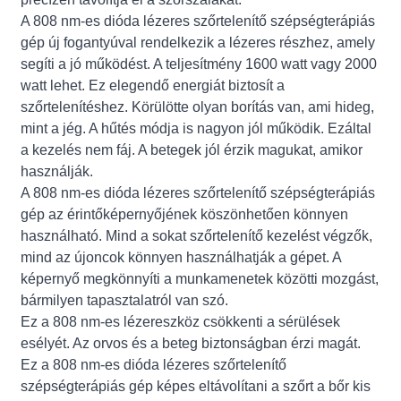
A 808 nm-es dióda lézeres szőrtelenítő szépségterápiás
gép új fogantyúval rendelkezik a lézeres részhez, amely
segíti a jó működést. A teljesítmény 1600 watt vagy 2000
watt lehet. Ez elegendő energiát biztosít a
szőrtelenítéshez. Körülötte olyan borítás van, ami hideg,
mint a jég. A hűtés módja is nagyon jól működik. Ezáltal
a kezelés nem fáj. A betegek jól érzik magukat, amikor
használják.
A 808 nm-es dióda lézeres szőrtelenítő szépségterápiás
gép az érintőképernyőjének köszönhetően könnyen
használható. Mind a sokat szőrtelenítő kezelést végzők,
mind az újoncok könnyen használhatják a gépet. A
képernyő megkönnyíti a munkamenetek közötti mozgást,
bármilyen tapasztalatról van szó.
Ez a 808 nm-es lézereszköz csökkenti a sérülések
esélyét. Az orvos és a beteg biztonságban érzi magát.
Ez a 808 nm-es dióda lézeres szőrtelenítő
szépségterápiás gép képes eltávolítani a szőrt a bőr kis