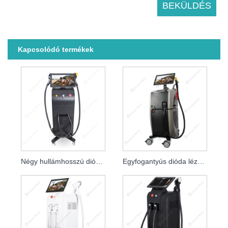
Kapcsolódó termékek
Négy hullámhosszú dióda lézeres szőrtelenítés
Egyfogantyús dióda lézeres nagy sebességű szőrtelenítő lézerek