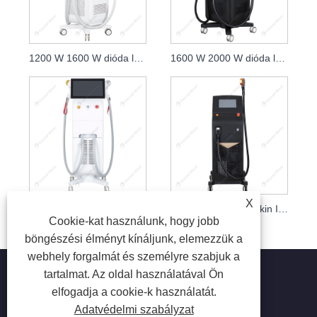
1200 W 1600 W dióda lézer 808 nm bőrfiatalító klinika
1600 W 2000 W dióda lézer 808 nm bőrápoló szépség lézerek
X
Dupla nyelű dióda lézeres fájdalommentes szőrtelenítés
Titanium Platinum Skin Ice Lézeres szőrtelenítés
Cookie-kat használunk, hogy jobb
böngészési élményt kínáljunk, elemezzük a
webhely forgalmát és személyre szabjuk a
tartalmat. Az oldal használatával Ön
elfogadja a cookie-k használatát.
Adatvédelmi szabályzat
Copyright © 2023 Beijing Oriental Wison Technology