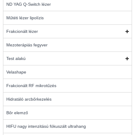
ND YAG Q-Switch lézer
Műtéti lézer lipolízis
Frakcionált lézer
Mezoterápiás fegyver
Test alakú
Velashape
Frakcionált RF mikrotűzés
Hidratáló arcbőrkezelés
Bőr elemző
HIFU nagy intenzitású fókuszált ultrahang