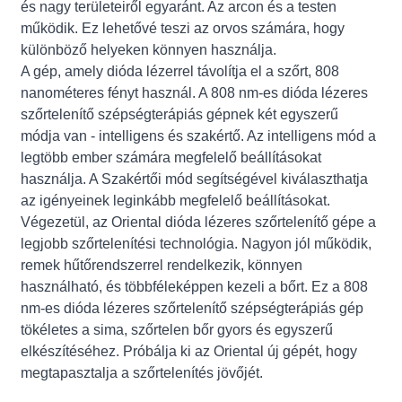
és nagy területeiről egyaránt. Az arcon és a testen
működik. Ez lehetővé teszi az orvos számára, hogy
különböző helyeken könnyen használja.
A gép, amely dióda lézerrel távolítja el a szőrt, 808
nanométeres fényt használ. A 808 nm-es dióda lézeres
szőrtelenítő szépségterápiás gépnek két egyszerű
módja van - intelligens és szakértő. Az intelligens mód a
legtöbb ember számára megfelelő beállításokat
használja. A Szakértői mód segítségével kiválaszthatja
az igényeinek leginkább megfelelő beállításokat.
Végezetül, az Oriental dióda lézeres szőrtelenítő gépe a
legjobb szőrtelenítési technológia. Nagyon jól működik,
remek hűtőrendszerrel rendelkezik, könnyen
használható, és többféleképpen kezeli a bőrt. Ez a 808
nm-es dióda lézeres szőrtelenítő szépségterápiás gép
tökéletes a sima, szőrtelen bőr gyors és egyszerű
elkészítéséhez. Próbálja ki az Oriental új gépét, hogy
megtapasztalja a szőrtelenítés jövőjét.