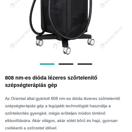
808 nm-es dióda lézeres szőrtelenítő
szépségterápiás gép
Az Oriental által gyártott 808 nm-es dióda lézeres szőrtelenítő
szépségterápiás gép a legújabb technológiát használja a
szőrtelenítés gyengéd, mégis erőteljes módon történő
eltávolítására. Akár világos, akár sötét bőrű és hajú, gyorsan
csökkenti a szőrzetet idővel.