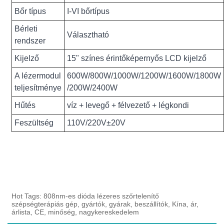
Bőr típus
I-VI bőrtípus
Bérleti
Választható
rendszer
Kijelző
15" színes érintőképernyős LCD kijelző
A lézermodul
600W/800W/1000W/1200W/1600W/1800W
teljesítménye
/200W/2400W
Hűtés
víz + levegő + félvezető + légkondi
Feszültség
110V/220V±20V
Hot Tags: 808nm-es dióda lézeres szőrtelenítő
szépségterápiás gép, gyártók, gyárak, beszállítók, Kína, ár,
árlista, CE, minőség, nagykereskedelem