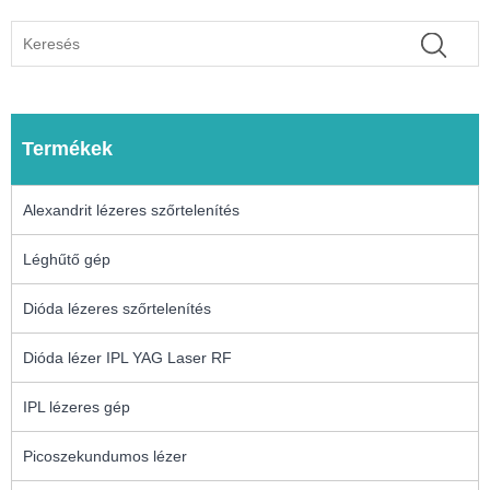
Termékek
Alexandrit lézeres szőrtelenítés
Léghűtő gép
Dióda lézeres szőrtelenítés
Dióda lézer IPL YAG Laser RF
IPL lézeres gép
Picoszekundumos lézer