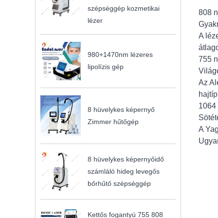
szépséggép kozmetikai
808 
lézer
Gyakr
A léz
átlag
980+1470nm lézeres
755 
lipolízis gép
Világ
Az Al
hajtí
1064
8 hüvelykes képernyő
Sötét
Zimmer hűtőgép
A Yag
Ugyan
8 hüvelykes képernyőidő
számláló hideg levegős
bőrhűtő szépséggép
Kettős fogantyú 755 808