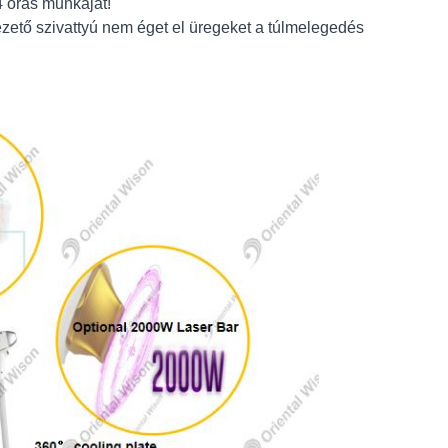
4 órás munkáját!
vezető szivattyú nem éget el üregeket a túlmelegedés