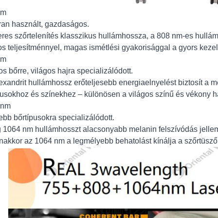
nm
an használt, gazdaságos.
eres szőrtelenítés klasszikus hullámhossza, a 808 nm-es hullá
os teljesítménnyel, magas ismétlési gyakorisággal a gyors keze
nm
os bőrre, világos hajra specializálódott.
exandrit hullámhossz erőteljesebb energiaelnyelést biztosít a me
pusokhoz és színekhez – különösen a világos színű és vékony h
 nm
ebb bőrtípusokra specializálódott.
 1064 nm hullámhosszt alacsonyabb melanin felszívódás jellemz
akkor az 1064 nm a legmélyebb behatolást kínálja a szőrtüs