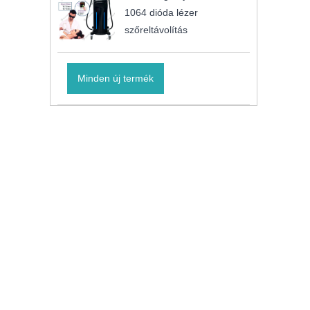
1064 dióda lézer
szőreltávolítás
Minden új termék