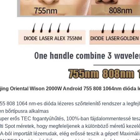
jing Oriental Wison 2000W Android 755 808 1064nm dióda lé
755 808 1064 nm-es dióda lézeres szőrtelenítő rendszer a legfej
n bőrtípusra alkalmas
uper erős TEC fogantyúhűtés, 100%-ban fájdalommentessé tesz
lti Spot méretek, hogy megfeleljenek a különböző méretű kezelé
A-ból importált lézerrudak, elég erőssé teszik a gépet! Maximá