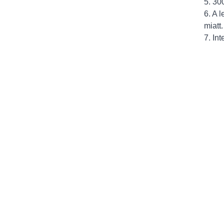
5. 30
6. A 
miatt.
7. In