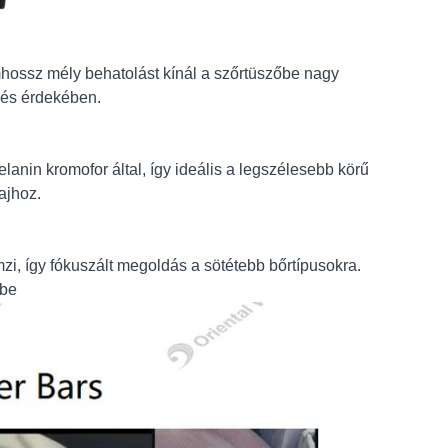
mhossz mély behatolást kínál a szőrtüszőbe nagy
lés érdekében.
lanin kromofor által, így ideális a legszélesebb körű
ajhoz.
i, így fókuszált megoldás a sötétebb bőrtípusokra.
zőbe