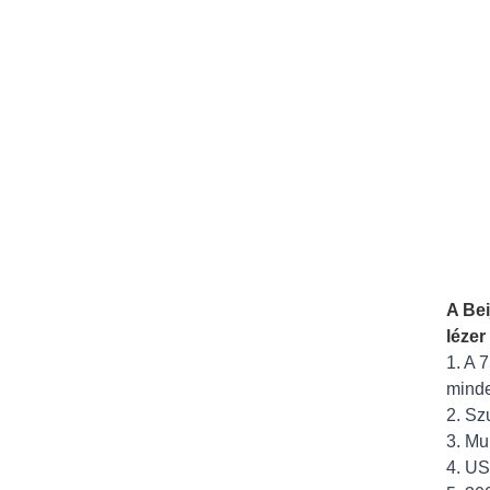
A Bei
lézer
1. A 
minde
2. Sz
3. Mu
4. US