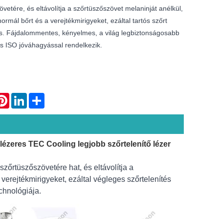
vetére, és eltávolítja a szőrtüszőszövet melaninját anélkül,
ormál bőrt és a verejtékmirigyeket, ezáltal tartós szőrt
tás. Fájdalommentes, kényelmes, a világ legbiztonságosabb
és ISO jóváhagyással rendelkezik.
atsApp
Pinterest
LinkedIn
Share
lézeres TEC Cooling legjobb szőrtelenítő lézer
zőrtüszőszövetére hat, és eltávolítja a
verejtékmirigyeket, ezáltal végleges szőrtelenítés
chnológiája.