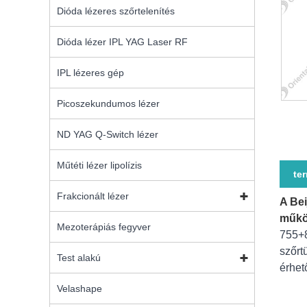
Dióda lézeres szőrtelenítés
Dióda lézer IPL YAG Laser RF
IPL lézeres gép
Picoszekundumos lézer
ND YAG Q-Switch lézer
Műtéti lézer lipolízis
te
Frakcionált lézer
A Bei
műkö
Mezoterápiás fegyver
755+8
szőrt
Test alakú
érhet
Velashape