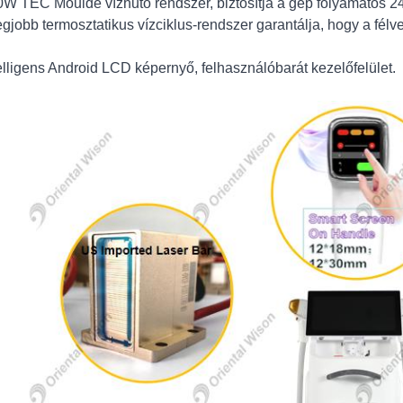
0W TEC Moulde vízhűtő rendszer, biztosítja a gép folyamatos 2
legjobb termosztatikus vízciklus-rendszer garantálja, hogy a fél
telligens Android LCD képernyő, felhasználóbarát kezelőfelület.