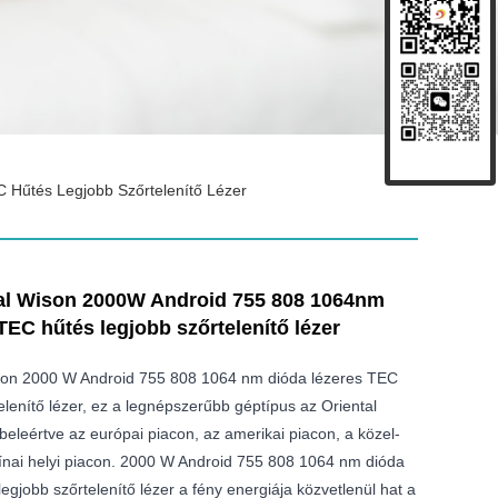
 Hűtés Legjobb Szőrtelenítő Lézer
tal Wison 2000W Android 755 808 1064nm
TEC hűtés legjobb szőrtelenítő lézer
ison 2000 W Android 755 808 1064 nm dióda lézeres TEC
elenítő lézer, ez a legnépszerűbb géptípus az Oriental
eleértve az európai piacon, az amerikai piacon, a közel-
 kínai helyi piacon. 2000 W Android 755 808 1064 nm dióda
egjobb szőrtelenítő lézer a fény energiája közvetlenül hat a