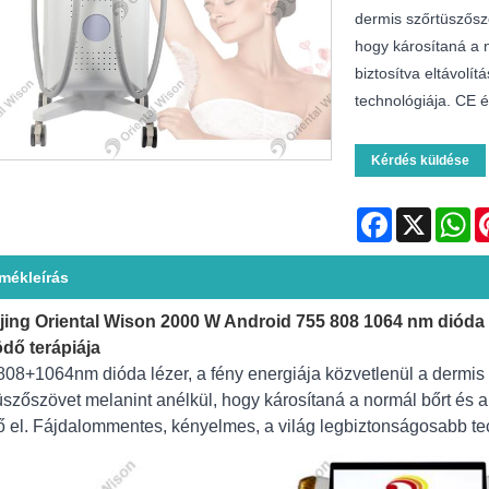
dermis szőrtüszőszö
hogy károsítaná a n
biztosítva eltávolí
technológiája. CE 
Kérdés küldése
Facebook
X
Wh
rmékleírás
jing Oriental Wison 2000 W Android 755 808 1064 nm dióda 
dő terápiája
08+1064nm dióda lézer, a fény energiája közvetlenül a dermis s
üszőszövet melanint anélkül, hogy károsítaná a normál bőrt és a 
ő el. Fájdalommentes, kényelmes, a világ legbiztonságosabb te