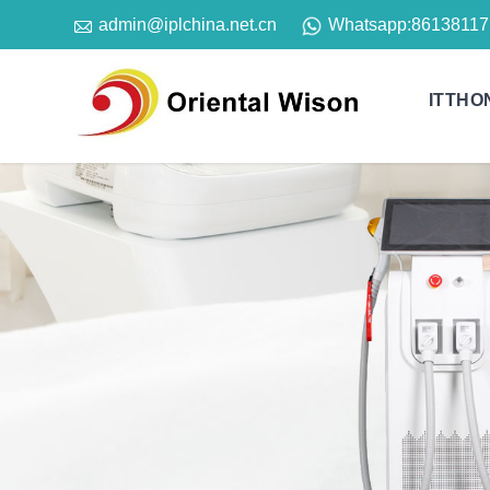

Whatsapp:
86138117
admin@iplchina.net.cn
ITTHO