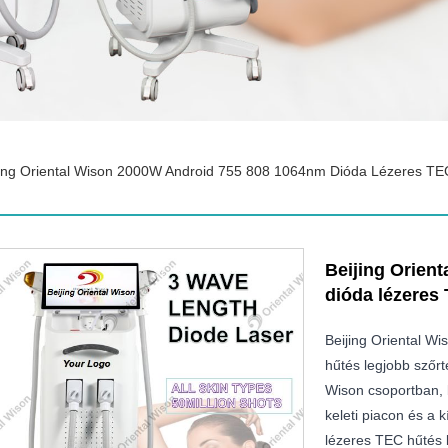
jing Oriental Wison 2000W Android 755 808 1064nm Dióda Lézeres TEC
Beijing Orien
dióda lézeres 
Beijing Oriental W
hűtés legjobb szőrt
Wison csoportban, b
keleti piacon és a
lézeres TEC hűtés l