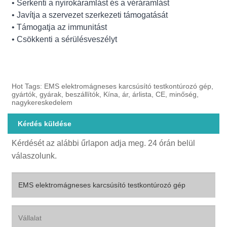
• Serkenti a nyirokáramlást és a véráramlást
• Javítja a szervezet szerkezeti támogatását
• Támogatja az immunitást
• Csökkenti a sérülésveszélyt
Hot Tags: EMS elektromágneses karcsúsító testkontúrozó gép,
gyártók, gyárak, beszállítók, Kína, ár, árlista, CE, minőség,
nagykereskedelem
Kérdés küldése
Kérdését az alábbi űrlapon adja meg. 24 órán belül
válaszolunk.