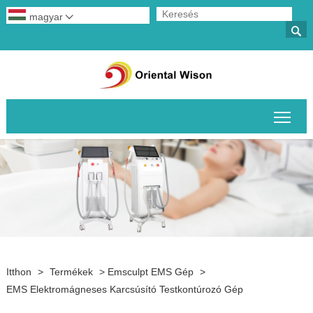
magyar


A fő
Itthon
>
Termékek
>
Emsculpt EMS Gép
>
EMS Elektromágneses Karcsúsító Testkontúrozó Gép