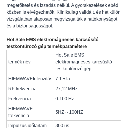
megerőltetés és izzadás nélkül. A gyorskezelések ebéd
közben is elvégezhetők. Klinikailag validált, és hét külön
vizsgálatban alaposan megvizsgálták a hatékonyságot
és a biztonságosságot.
Hot Sale EMS elektromágneses karcsúsító
testkontúrozó gép termékparamétere
Hot Sale EMS
termék név
elektromágneses karcsúsító
testkontúrozó gép
HIEMWAVEIntenzitás
7 Tesla
RF frekvencia
27,12 MHz
Frekvencia
0-100 Hz
HIEMWAVE
5HZ ~ 100HZ
frekvencia
Impulzus időtartam
300 us