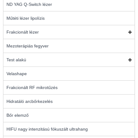
ND YAG Q-Switch lézer
Műtéti lézer lipolízis
Frakcionált lézer
Mezoterápiás fegyver
Test alakú
Velashape
Frakcionált RF mikrotűzés
Hidratáló arcbőrkezelés
Bőr elemző
HIFU nagy intenzitású fókuszált ultrahang