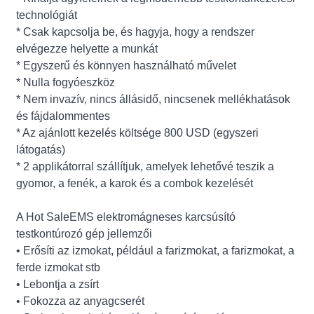
technológiát
* Csak kapcsolja be, és hagyja, hogy a rendszer
elvégezze helyette a munkát
* Egyszerű és könnyen használható művelet
* Nulla fogyóeszköz
* Nem invazív, nincs állásidő, nincsenek mellékhatások
és fájdalommentes
* Az ajánlott kezelés költsége 800 USD (egyszeri
látogatás)
* 2 applikátorral szállítjuk, amelyek lehetővé teszik a
gyomor, a fenék, a karok és a combok kezelését
A Hot SaleEMS elektromágneses karcsúsító
testkontúrozó gép jellemzői
• Erősíti az izmokat, például a farizmokat, a farizmokat, a
ferde izmokat stb
• Lebontja a zsírt
• Fokozza az anyagcserét