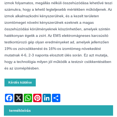
izmok folyamatos, megállás nélküli összehúzódása lehetővé teszi
számukra, hogy a lehető legteljesebb mértékben működjenek. Az
izmok alkalmazkodni kényszerülnek, és a kezelt területen
izomtömeget növelni kényszerülnek ezeknek a magas
összehúzódási körülményeknek köszönhetően, amelyek szintén
hatékonyan égetik a zsírt. Az EMS elektromágneses karcsúsító
testkontúrozó gép olyan eredményeket ad, amelyek jellemzően
19%-os zsírcsökkenést és 16%-os izomtömeg-növekedést
mutatnak 4-6, 2-3 naponta elosztott ülés során. Ez azt mutatja,
hogy a technológia milyen jól működik a testzsír csökkentésében
és az izomépítésben.
Kérdés küldése
Facebook
X
WhatsApp
Pinterest
LinkedIn
Share
termékleírás