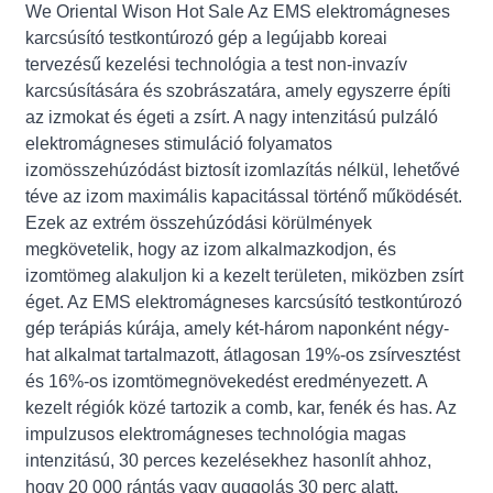
We Oriental Wison Hot Sale Az EMS elektromágneses
karcsúsító testkontúrozó gép a legújabb koreai
tervezésű kezelési technológia a test non-invazív
karcsúsítására és szobrászatára, amely egyszerre építi
az izmokat és égeti a zsírt. A nagy intenzitású pulzáló
elektromágneses stimuláció folyamatos
izomösszehúzódást biztosít izomlazítás nélkül, lehetővé
téve az izom maximális kapacitással történő működését.
Ezek az extrém összehúzódási körülmények
megkövetelik, hogy az izom alkalmazkodjon, és
izomtömeg alakuljon ki a kezelt területen, miközben zsírt
éget. Az EMS elektromágneses karcsúsító testkontúrozó
gép terápiás kúrája, amely két-három naponként négy-
hat alkalmat tartalmazott, átlagosan 19%-os zsírvesztést
és 16%-os izomtömegnövekedést eredményezett. A
kezelt régiók közé tartozik a comb, kar, fenék és has. Az
impulzusos elektromágneses technológia magas
intenzitású, 30 perces kezelésekhez hasonlít ahhoz,
hogy 20 000 rántás vagy guggolás 30 perc alatt,