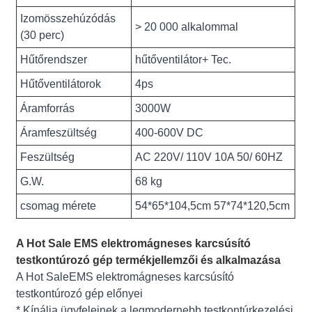
Izomösszehúzódás
> 20 000 alkalommal
(30 perc)
Hűtőrendszer
hűtőventilátor+ Tec.
Hűtőventilátorok
4ps
Áramforrás
3000W
Áramfeszültség
400-600V DC
Feszültség
AC 220V/ 110V 10A 50/ 60HZ
G.W.
68 kg
csomag mérete
54*65*104,5cm 57*74*120,5cm
A Hot Sale EMS elektromágneses karcsúsító
testkontúrozó gép termékjellemzői és alkalmazása
A Hot SaleEMS elektromágneses karcsúsító
testkontúrozó gép előnyei
* Kínálja ügyfeleinek a legmodernebb testkontúrkezelési