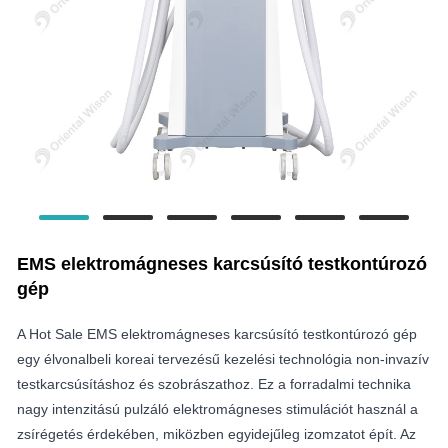
EMS elektromágneses karcsúsító testkontúrozó
gép
A Hot Sale EMS elektromágneses karcsúsító testkontúrozó gép
egy élvonalbeli koreai tervezésű kezelési technológia non-invazív
testkarcsúsításhoz és szobrászathoz. Ez a forradalmi technika
nagy intenzitású pulzáló elektromágneses stimulációt használ a
zsírégetés érdekében, miközben egyidejűleg izomzatot épít. Az