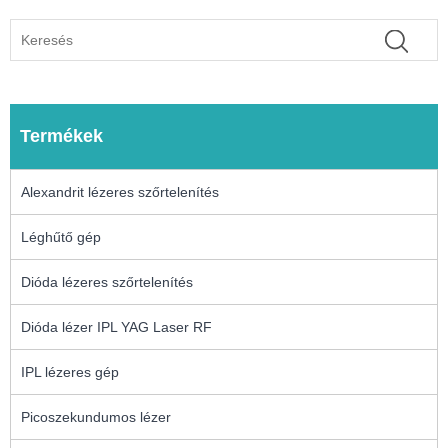
Termékek
Alexandrit lézeres szőrtelenítés
Léghűtő gép
Dióda lézeres szőrtelenítés
Dióda lézer IPL YAG Laser RF
IPL lézeres gép
Picoszekundumos lézer