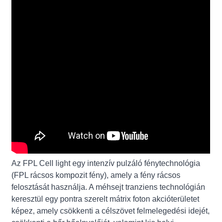
Az FPL Cell light egy intenzív pulzáló fénytechnológia
(FPL rácsos kompozit fény), amely a fény rácsos
felosztását használja. A méhsejt tranziens technológián
keresztül egy pontra szerelt mátrix foton akcióterületet
képez, amely csökkenti a célszövet felmelegedési idejét,