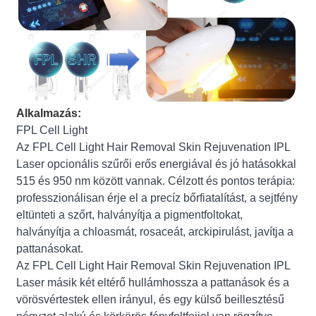
Alkalmazás:
FPL Cell Light
Az FPL Cell Light Hair Removal Skin Rejuvenation IPL
Laser opcionális szűrői erős energiával és jó hatásokkal
515 és 950 nm között vannak. Célzott és pontos terápia:
professzionálisan érje el a precíz bőrfiatalítást, a sejtfény
eltünteti a szőrt, halványítja a pigmentfoltokat,
halványítja a chloasmát, rosaceát, arckipirulást, javítja a
pattanásokat.
Az FPL Cell Light Hair Removal Skin Rejuvenation IPL
Laser másik két eltérő hullámhossza a pattanások és a
vörösvértestek ellen irányul, és egy külső beillesztésű