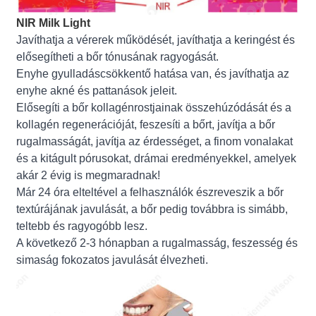
NIR Milk Light
Javíthatja a vérerek működését, javíthatja a keringést és
elősegítheti a bőr tónusának ragyogását.
Enyhe gyulladáscsökkentő hatása van, és javíthatja az
enyhe akné és pattanások jeleit.
Elősegíti a bőr kollagénrostjainak összehúzódását és a
kollagén regenerációját, feszesíti a bőrt, javítja a bőr
rugalmasságát, javítja az érdességet, a finom vonalakat
és a kitágult pórusokat, drámai eredményekkel, amelyek
akár 2 évig is megmaradnak!
Már 24 óra elteltével a felhasználók észreveszik a bőr
textúrájának javulását, a bőr pedig továbbra is simább,
teltebb és ragyogóbb lesz.
A következő 2-3 hónapban a rugalmasság, feszesség és
simaság fokozatos javulását élvezheti.