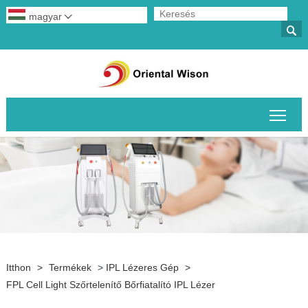
magyar


A fő
Itthon
>
Termékek
>
IPL Lézeres Gép
>
FPL Cell Light Szőrtelenítő Bőrfiatalító IPL Lézer