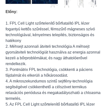
Előny:
1. FPL Cell Light szőrtelenítő bőrfiatalító IPL lézer
fogantyú kettős szűréssel, fémszűrő mágneses szívó
technológiával, kényelmes telepítés, biztonságos és
hatékony
2. Méhsejt azonnali átviteli technológia A méhsejt
gyorsátviteli technológiát használva az energia azonnal
kezeli a bőrproblémákat, és nagy áthatolóerővel
rendelkezik.
3. Pontmátrix FPL technológia, csökkenti a páciens
fájdalmát és elkerüli a hőkárosodást.
4. A mikroszekundumos szintű sejtfény-technológia
segítségével csökkenthető a célszövet termikus
relaxációs periódusa és megakadályozható a chloasma
termelés.
5. Az FPL Cell Light szőrtelenítő bőrfiatalító IPL lézer