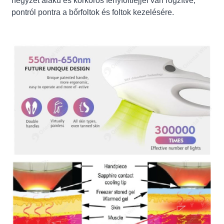
négyzet alakú és körkörös fényfoltfejjel van rögzítve,
pontról pontra a bőrfoltok és foltok kezelésére.