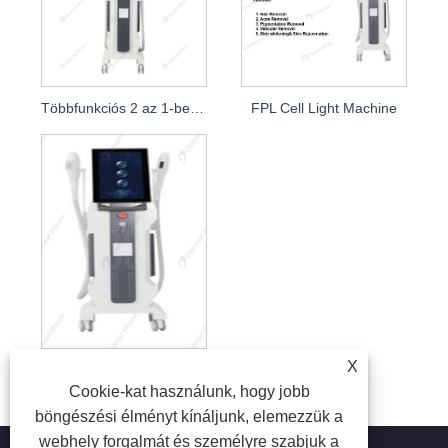
Többfunkciós 2 az 1-ben szépséggép
FPL Cell Light Machine
X
FPL NIR CELL LIGHT IPL szőrtelenítés NIR Cell Light bőrfiatalítás érvénák kezelése Bőrfehérítő kozmetikai lézeres szépségápolási felszerelés
Cookie-kat használunk, hogy jobb
böngészési élményt kínáljunk, elemezzük a
webhely forgalmát és személyre szabjuk a