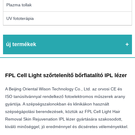
Plazma tollak
UV fototerápia
új termékek
FPL Cell Light szőrtelenítő bőrfiatalító IPL lézer
A Beijing Oriental Wison Technology Co., Ltd. az orvosi CE és
ISO tanúsítvánnyal rendelkező fotoelektromos műszerek arany
gyártója. A szépségszalonokban és klinikákon használt
szépségápolási berendezések, köztük az FPL Cell Light Hair
Removal Skin Rejuvenation IPL lézer gyártására szakosodott,
kiváló minőséggel, jó eredménnyel és dicséretes véleményekkel.