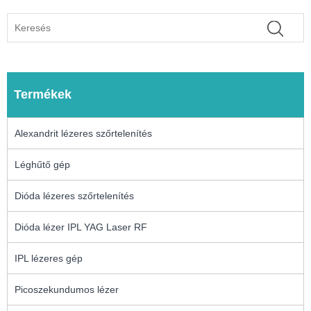
Termékek
Alexandrit lézeres szőrtelenítés
Léghűtő gép
Dióda lézeres szőrtelenítés
Dióda lézer IPL YAG Laser RF
IPL lézeres gép
Picoszekundumos lézer