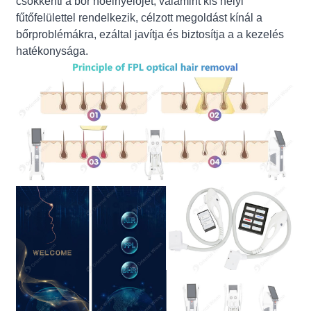
csökkenti a bőr hőelnyelőjét, valamint kis helyi
fűtőfelülettel rendelkezik, célzott megoldást kínál a
bőrproblémákra, ezáltal javítja és biztosítja a a kezelés
hatékonysága.