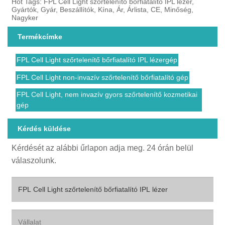
Hot Tags: FPL Cell Light szőrtelenítő bőrfiatalító IPL lézer,
Gyártók, Gyár, Beszállítók, Kína, Ár, Árlista, CE, Minőség,
Nagyker
Termékcímke
FPL Cell Light szőrtelenítő bőrfiatalító IPL lézergép
FPL Cell Light non-invazív szőrtelenítő bőrfiatalító gép
FPL Cell Light, nem invazív gyors szőrtelenítő kozmetikai
gép
Kérdés küldése
Kérdését az alábbi űrlapon adja meg. 24 órán belül
válaszolunk.