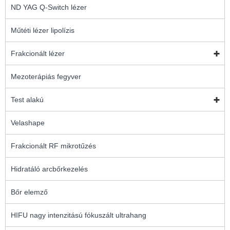
ND YAG Q-Switch lézer
Műtéti lézer lipolízis
Frakcionált lézer
Mezoterápiás fegyver
Test alakú
Velashape
Frakcionált RF mikrotűzés
Hidratáló arcbőrkezelés
Bőr elemző
HIFU nagy intenzitású fókuszált ultrahang