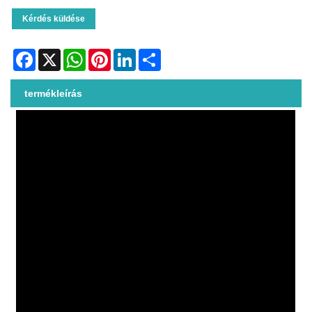
Kérdés küldése
Facebook
X
WhatsApp
Pinterest
LinkedIn
Share
termékleírás