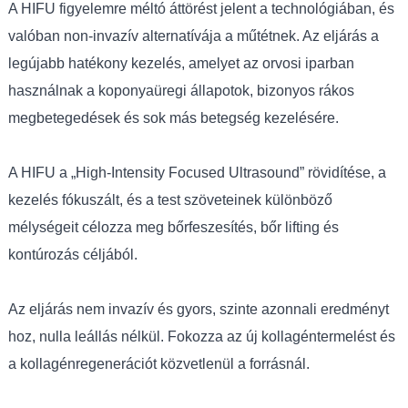
A HIFU figyelemre méltó áttörést jelent a technológiában, és
valóban non-invazív alternatívája a műtétnek. Az eljárás a
legújabb hatékony kezelés, amelyet az orvosi iparban
használnak a koponyaüregi állapotok, bizonyos rákos
megbetegedések és sok más betegség kezelésére.
A HIFU a „High-Intensity Focused Ultrasound” rövidítése, a
kezelés fókuszált, és a test szöveteinek különböző
mélységeit célozza meg bőrfeszesítés, bőr lifting és
kontúrozás céljából.
Az eljárás nem invazív és gyors, szinte azonnali eredményt
hoz, nulla leállás nélkül. Fokozza az új kollagéntermelést és
a kollagénregenerációt közvetlenül a forrásnál.