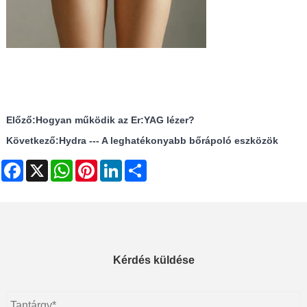
Előző:
Hogyan működik az Er:YAG lézer?
Következő:
Hydra --- A leghatékonyabb bőrápoló eszközök
Facebook
X
WhatsApp
Pinterest
LinkedIn
Share
Kérdés küldése