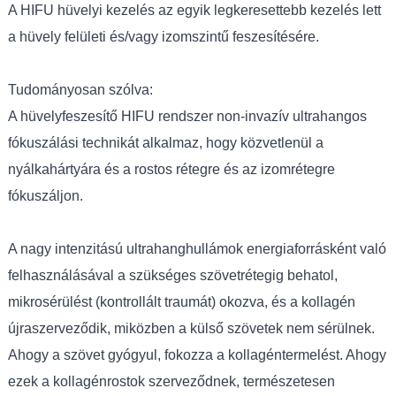
A HIFU hüvelyi kezelés az egyik legkeresettebb kezelés lett
a hüvely felületi és/vagy izomszintű feszesítésére.
Tudományosan szólva:
A hüvelyfeszesítő HIFU rendszer non-invazív ultrahangos
fókuszálási technikát alkalmaz, hogy közvetlenül a
nyálkahártyára és a rostos rétegre és az izomrétegre
fókuszáljon.
A nagy intenzitású ultrahanghullámok energiaforrásként való
felhasználásával a szükséges szövetrétegig behatol,
mikrosérülést (kontrollált traumát) okozva, és a kollagén
újraszerveződik, miközben a külső szövetek nem sérülnek.
Ahogy a szövet gyógyul, fokozza a kollagéntermelést. Ahogy
ezek a kollagénrostok szerveződnek, természetesen