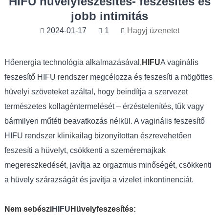
HIFU hüvelyfeszesítés- feszesítés és
jobb intimitás
2024-01-17
1
Hagyj üzenetet
Hőenergia technológia alkalmazásával,
HIFU
A vaginális
feszesítő HIFU rendszer megcélozza és feszesíti a mögöttes
hüvelyi szöveteket azáltal, hogy beindítja a szervezet
természetes kollagéntermelését – érzéstelenítés, tűk vagy
bármilyen műtéti beavatkozás nélkül. A vaginális feszesítő
HIFU rendszer klinikailag bizonyítottan észrevehetően
feszesíti a hüvelyt, csökkenti a szeméremajkak
megereszkedését, javítja az orgazmus minőségét, csökkenti
a hüvely szárazságát és javítja a vizelet inkontinenciát.
Nem sebészi
HIFU
Hüvelyfeszesítés: