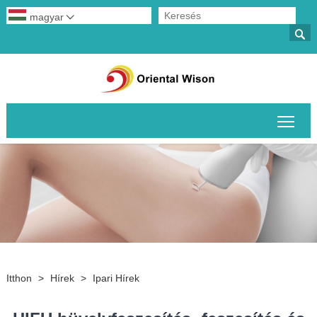
magyar


A fő
Itthon
>
Hírek
>
Ipari Hírek