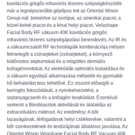
kavitációs görgős infravörös lézeres szépségkészülék
már a legnépszerűbb géptípus lett az Oriental Wison
Group-nál, beleértve az európai, az amerikai piacot, a
közel-keleti piacot és a kínai helyi piacot. Velashape
Facial Body RF vákuum 40K kavitációs görgős
infravörös lézeres szépségápolási berendezés, Az IR és
a vákuumcsatolt RF technológiák kombinációja mélyen
felmelegíti a zsírsejteket (zsírsejteket), a környező
kötőrostos septumokat és a mögöttes dermális
kollagénrostokat. Az elektródák optimális kialakítása és
a vákuum egyidejű alkalmazása mélyebb és gyorsabb
hő behatolást tesz lehetővé. Ez viszont elősegíti a
keringés fokozódását, a nyirokelvezetést, a
sejtanyagcserét és a kollagén lerakódást. Ezenkívül
serkenti a fibroblasztok aktivitását és átalakítja az
extracelluláris mátrixot. Az eredmény: A bőr
lazaságának, térfogatának helyi csökkenése, valamint a
bőr szerkezetének és textúrájának általános javulása. Az
Oriental Wison Velashape Facial Body RF Vacuum 40K