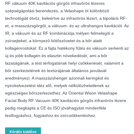
RF vákuum 40K kavitációs görgős infravörös lézeres
szépségápolási berendezés, a Velashape öt különböző
technológiát ötvöz, beleértve az infravörös lézert, a bipoláris RF-
et, a masszázsgörgőt, a vákuum- és az ultrahangos kavitációt. Az
IR, a vákuum és az RF kombinációja mélyen felmelegíti a
zsírsejteket, a környező kötőszövetet és a bőr alatti
kollagénrostokat. Ez a fajta hatékony fűtés és vákuum serkenti az
új és jobb kollagén és elasztin növekedését, ami a bőr
lazaságának, a test térfogatának helyi csökkenését, valamint a
bőr szerkezetének és textúrájának általános javulását
eredményezi. A masszázshenger azonnali keringést és
nyirokelvezetést idéz elő, melyek nélkülözhetetlenek az
egészséges bőrszerkezethez. Az Oriental Wison Velashape
Facial Body RF Vacuum 40K kavitációs görgős infravörös lézere
pedig megkapta a CE és ISO jóváhagyást mindenféle
testfogyáshoz, fogyáshoz és zsírcsökkentéshez.
Kérdés küldése