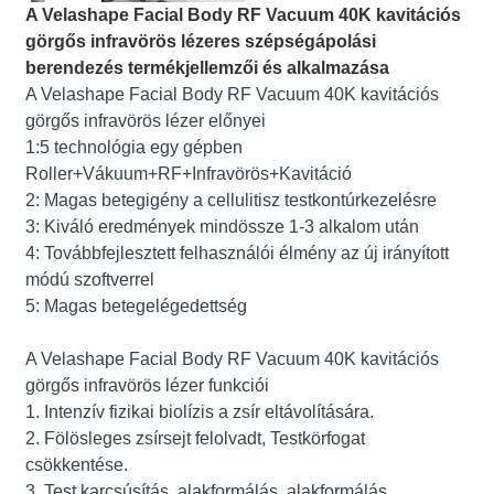
A Velashape Facial Body RF Vacuum 40K kavitációs
görgős infravörös lézeres szépségápolási
berendezés termékjellemzői és alkalmazása
A Velashape Facial Body RF Vacuum 40K kavitációs
görgős infravörös lézer előnyei
1:5 technológia egy gépben
Roller+Vákuum+RF+Infravörös+Kavitáció
2: Magas betegigény a cellulitisz testkontúrkezelésre
3: Kiváló eredmények mindössze 1-3 alkalom után
4: Továbbfejlesztett felhasználói élmény az új irányított
módú szoftverrel
5: Magas betegelégedettség
A Velashape Facial Body RF Vacuum 40K kavitációs
görgős infravörös lézer funkciói
1. Intenzív fizikai biolízis a zsír eltávolítására.
2. Fölösleges zsírsejt felolvadt, Testkörfogat
csökkentése.
3. Test karcsúsítás, alakformálás, alakformálás.