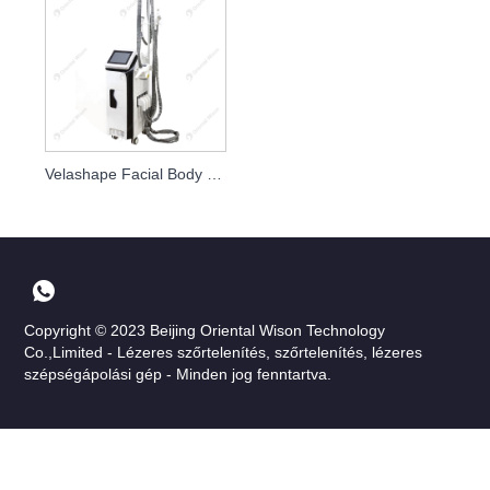
Velashape Facial Body Sculpt RF vákuumkavitációs test karcsúsító
Copyright © 2023 Beijing Oriental Wison Technology
Co.,Limited - Lézeres szőrtelenítés, szőrtelenítés, lézeres
szépségápolási gép - Minden jog fenntartva.