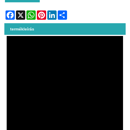
Facebook
X
WhatsApp
Pinterest
LinkedIn
Share
termékleírás