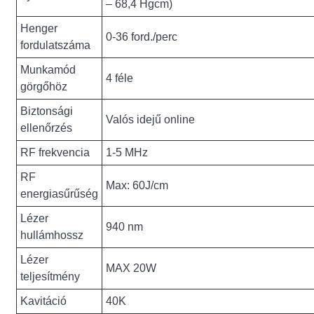
– 68,4 Hgcm)
Henger
0-36 ford./perc
fordulatszáma
Munkamód
4 féle
görgőhöz
Biztonsági
Valós idejű online
ellenőrzés
RF frekvencia
1-5 MHz
RF
Max: 60J/cm
energiasűrűség
Lézer
940 nm
hullámhossz
Lézer
MAX 20W
teljesítmény
Kavitáció
40K