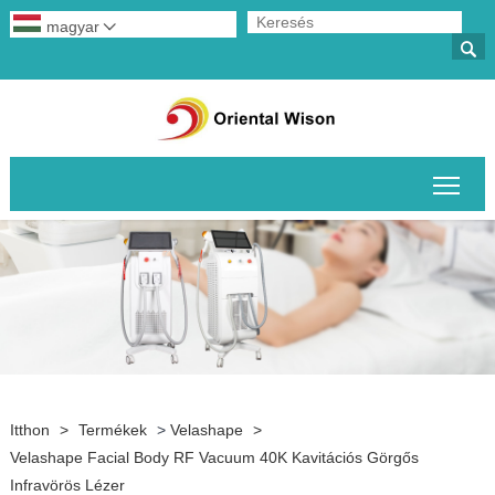
magyar


A fő
Itthon
>
Termékek
>
Velashape
>
Velashape Facial Body RF Vacuum 40K Kavitációs Görgős
Infravörös Lézer