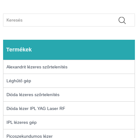
Termékek
Alexandrit lézeres szőrtelenítés
Léghűtő gép
Dióda lézeres szőrtelenítés
Dióda lézer IPL YAG Laser RF
IPL lézeres gép
Picoszekundumos lézer