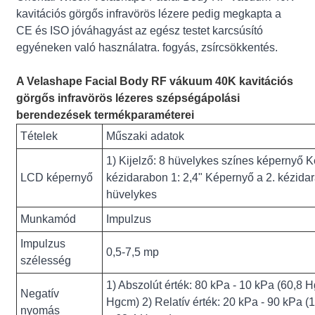
kavitációs görgős infravörös lézere pedig megkapta a
CE és ISO jóváhagyást az egész testet karcsúsító
egyéneken való használatra. fogyás, zsírcsökkentés.
A Velashape Facial Body RF vákuum 40K kavitációs
görgős infravörös lézeres szépségápolási
berendezések termékparaméterei
Tételek
Műszaki adatok
1) Kijelző: 8 hüvelykes színes képernyő 
LCD képernyő
kézidarabon 1: 2,4" Képernyő a 2. kézida
hüvelykes
Munkamód
Impulzus
Impulzus
0,5-7,5 mp
szélesség
1) Abszolút érték: 80 kPa - 10 kPa (60,8 H
Negatív
Hgcm) 2) Relatív érték: 20 kPa - 90 kPa 
nyomás