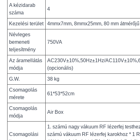
A kézidarab
4
száma
Kezelési terület
4mmx7mm, 8mmx25mm, 80 mm átmérőjű
Névleges
bemeneti
750VA
teljesítmény
Az áramellátás
AC230V±10%,50Hz±1Hz/AC110V±10%,
módja
(opcionális)
G.W.
38 kg
Csomagolás
61*53*52cm
mérete
Csomagolás
Air Box
módja
1. számú nagy vákuum RF lézerfej testhez 
Csomagolási
számú vákuum RF lézerfej karokhoz * 1 R