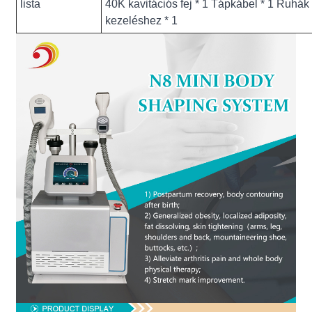
lista
40K kavitációs fej * 1 Tápkábel * 1 Ruhák
kezeléshez * 1