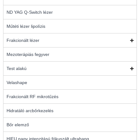
ND YAG Q-Switch lézer
Műtéti lézer lipolízis
Frakcionált lézer
Mezoterápiás fegyver
Test alakú
Velashape
Frakcionált RF mikrotűzés
Hidratáló arcbőrkezelés
Bőr elemző
HIFU nagy intenzitású fókuszált ultrahang