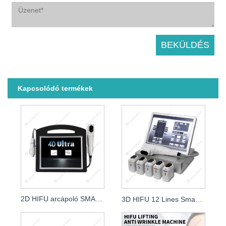
Kapcsolódó termékek
2D HIFU arcápoló SMAS Lifting ránctalanító szalongép
3D HIFU 12 Lines Smas Facial Lifting Hifu klinikára