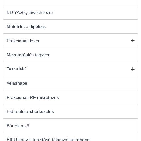
ND YAG Q-Switch lézer
Műtéti lézer lipolízis
Frakcionált lézer
Mezoterápiás fegyver
Test alakú
Velashape
Frakcionált RF mikrotűzés
Hidratáló arcbőrkezelés
Bőr elemző
HIFU nagy intenzitású fókuszált ultrahang