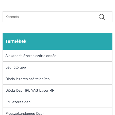
Termékek
Alexandrit lézeres szőrtelenítés
Léghűtő gép
Dióda lézeres szőrtelenítés
Dióda lézer IPL YAG Laser RF
IPL lézeres gép
Picoszekundumos lézer