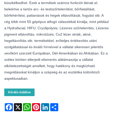
büszkélkedhet. Ezek a termékek számos funkciót látnak el,
beleértve a tartós arc- és testszőrtelenítést, bőrfiatalítást,
bőrfehérítést, pattanások és hegek eltávolítását, fogyást stb. A
cég több mint 50 géptípus átfogó választékát kínálja, mint például
a Hydrafacial, HIFU, Cryolipolysis, Lézeres szőrtelenítés, Lézeres
pigment eltávolítás, mikrotűzés, Co2 lézer striák, akné,
hegeltávolítás stb. termékekkel, erőteljes értékesítés utáni
szolgáltatással és kiváló hírnévvel a vállalat sikeresen jelentős
vevőkört szerzett Európában, Dél-Amerikában és Afrikában. Ez a
széles körben elterjedt elismerés alátámasztja a vállalat
elkötelezettségét amellett, hogy hatékony és megbízható
megoldásokat kínáljon a szépség és az esztétika különböző
aspektusaiban.
Kérdés küldése
Facebook
X
WhatsApp
Pinterest
LinkedIn
Share