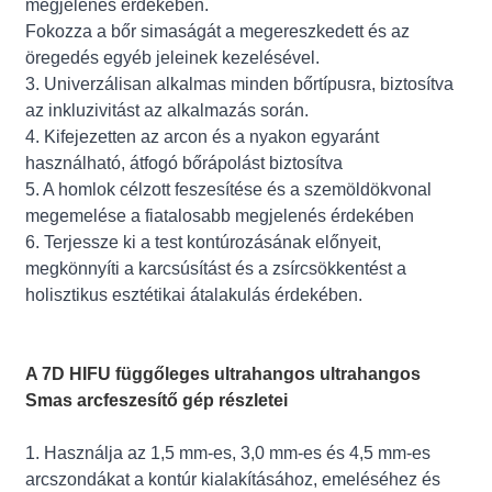
megjelenés érdekében.
Fokozza a bőr simaságát a megereszkedett és az
öregedés egyéb jeleinek kezelésével.
3. Univerzálisan alkalmas minden bőrtípusra, biztosítva
az inkluzivitást az alkalmazás során.
4. Kifejezetten az arcon és a nyakon egyaránt
használható, átfogó bőrápolást biztosítva
5. A homlok célzott feszesítése és a szemöldökvonal
megemelése a fiatalosabb megjelenés érdekében
6. Terjessze ki a test kontúrozásának előnyeit,
megkönnyíti a karcsúsítást és a zsírcsökkentést a
holisztikus esztétikai átalakulás érdekében.
A 7D HIFU függőleges ultrahangos ultrahangos
Smas arcfeszesítő gép részletei
1. Használja az 1,5 mm-es, 3,0 mm-es és 4,5 mm-es
arcszondákat a kontúr kialakításához, emeléséhez és