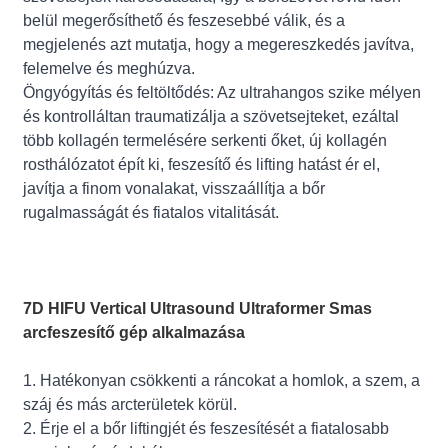
belül megerősíthető és feszesebbé válik, és a
megjelenés azt mutatja, hogy a megereszkedés javítva,
felemelve és meghúzva.
Öngyógyítás és feltöltődés: Az ultrahangos szike mélyen
és kontrolláltan traumatizálja a szövetsejteket, ezáltal
több kollagén termelésére serkenti őket, új kollagén
rosthálózatot épít ki, feszesítő és lifting hatást ér el,
javítja a finom vonalakat, visszaállítja a bőr
rugalmasságát és fiatalos vitalitását.
7D HIFU Vertical Ultrasound Ultraformer Smas
arcfeszesítő gép alkalmazása
1. Hatékonyan csökkenti a ráncokat a homlok, a szem, a
száj és más arcterületek körül.
2. Érje el a bőr liftingjét és feszesítését a fiatalosabb