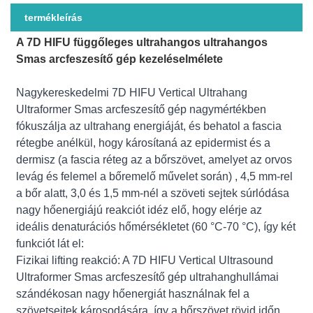
termékleírás
A 7D HIFU függőleges ultrahangos ultrahangos
Smas arcfeszesítő gép kezeléselmélete
Nagykereskedelmi 7D HIFU Vertical Ultrahang
Ultraformer Smas arcfeszesítő gép nagymértékben
fókuszálja az ultrahang energiáját, és behatol a fascia
rétegbe anélkül, hogy károsítaná az epidermist és a
dermisz (a fascia réteg az a bőrszövet, amelyet az orvos
levág és felemel a bőremelő művelet során) , 4,5 mm-rel
a bőr alatt, 3,0 és 1,5 mm-nél a szöveti sejtek súrlódása
nagy hőenergiájú reakciót idéz elő, hogy elérje az
ideális denaturációs hőmérsékletet (60 °C-70 °C), így két
funkciót lát el:
Fizikai lifting reakció: A 7D HIFU Vertical Ultrasound
Ultraformer Smas arcfeszesítő gép ultrahanghullámai
szándékosan nagy hőenergiát használnak fel a
szövetsejtek károsodására, így a bőrszövet rövid időn