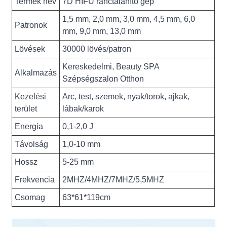
Termék név
7D HIFU ránctalanító gép
1,5 mm, 2,0 mm, 3,0 mm, 4,5 mm, 6,0
Patronok
mm, 9,0 mm, 13,0 mm
Lövések
30000 lövés/patron
Kereskedelmi, Beauty SPA
Alkalmazás
Szépségszalon Otthon
Kezelési
Arc, test, szemek, nyak/torok, ajkak,
terület
lábak/karok
Energia
0,1-2,0 J
Távolság
1,0-10 mm
Hossz
5-25 mm
Frekvencia
2MHZ/4MHZ/7MHZ/5,5MHZ
Csomag
63*61*119cm