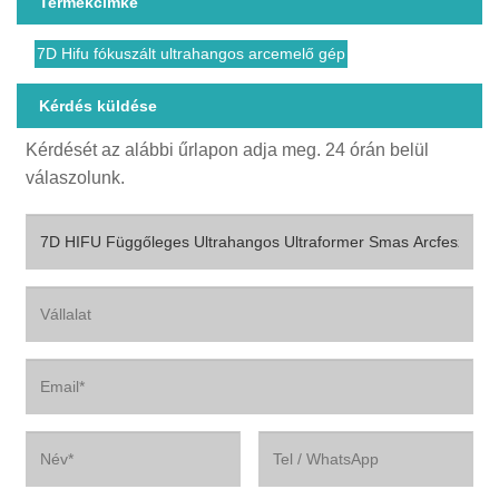
Termékcímke
7D Hifu fókuszált ultrahangos arcemelő gép
Kérdés küldése
Kérdését az alábbi űrlapon adja meg. 24 órán belül
válaszolunk.