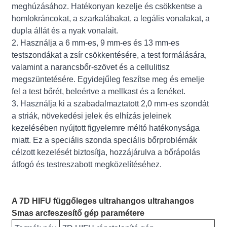
meghúzásához. Hatékonyan kezelje és csökkentse a
homlokráncokat, a szarkalábakat, a legális vonalakat, a
dupla állát és a nyak vonalait.
2. Használja a 6 mm-es, 9 mm-es és 13 mm-es
testszondákat a zsír csökkentésére, a test formálására,
valamint a narancsbőr-szövet és a cellulitisz
megszüntetésére. Egyidejűleg feszítse meg és emelje
fel a test bőrét, beleértve a mellkast és a fenéket.
3. Használja ki a szabadalmaztatott 2,0 mm-es szondát
a striák, növekedési jelek és elhízás jeleinek
kezelésében nyújtott figyelemre méltó hatékonysága
miatt. Ez a speciális szonda speciális bőrproblémák
célzott kezelését biztosítja, hozzájárulva a bőrápolás
átfogó és testreszabott megközelítéséhez.
A 7D HIFU függőleges ultrahangos ultrahangos
Smas arcfeszesítő gép paramétere