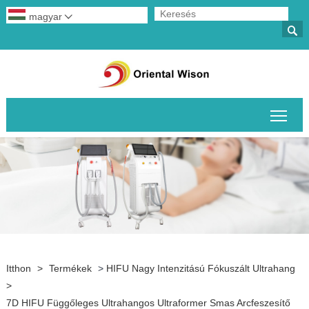
magyar


A fő
Itthon
>
Termékek
>
HIFU Nagy Intenzitású Fókuszált Ultrahang
>
7D HIFU Függőleges Ultrahangos Ultraformer Smas Arcfeszesítő